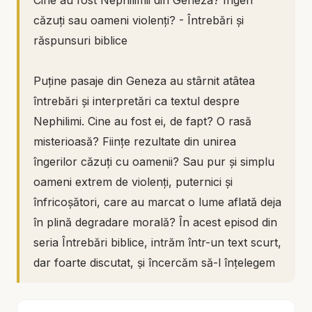
Cine au fost Nephilimii din Geneza? Îngeri
căzuți sau oameni violenți? - Întrebări și
răspunsuri biblice
Puține pasaje din Geneza au stârnit atâtea
întrebări și interpretări ca textul despre
Nephilimi. Cine au fost ei, de fapt? O rasă
misterioasă? Ființe rezultate din unirea
îngerilor căzuți cu oamenii? Sau pur și simplu
oameni extrem de violenți, puternici și
înfricoșători, care au marcat o lume aflată deja
în plină degradare morală? În acest episod din
seria Întrebări biblice, intrăm într-un text scurt,
dar foarte discutat, și încercăm să-l înțelegem
nu prin speculații spectaculoase, ci prin lumina
întregii Scripturi și prin atenție serioasă la