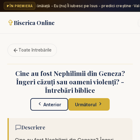
Valentin Dănăiață - Eu (nu) Îl iubesc pe Isus - predici creștine
Vale
ÎN PREMIERĂ
✦
✞
Biserica Online
Toate întrebările
Cine au fost Nephilimii din Geneza?
Îngeri căzuți sau oameni violenți? -
Întrebări biblice
Anterior
Următorul
Descriere