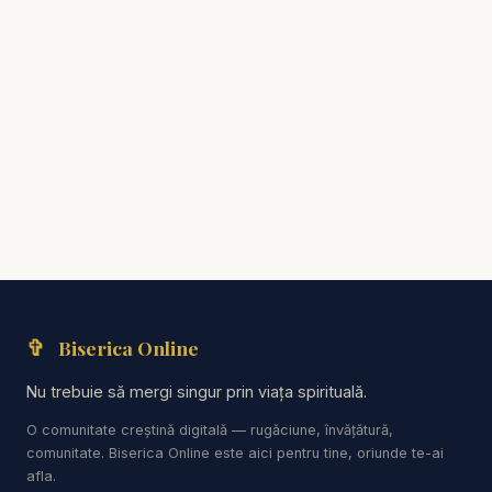
mesajul Tău și învață-mă să văd în Cuvântul
Tău adevărul care cercetează, luminează și
apropie de Tine. Amin.”
👉 Susține realizarea predicilor și a
materialelor creștine:
https://bibliazilnica.ro
📌 Abonează-te pentru predici creștine și studii
biblice profunde:
✞
https://www.youtube.com/resurse?
Biserica Online
sub_confirmation=1
Nu trebuie să mergi singur prin viața spirituală.
O comunitate creștină digitală — rugăciune, învățătură,
#IntrebariBiblice #Nephilimi #Geneza6
comunitate. Biserica Online este aici pentru tine, oriunde te-ai
#Geneza #Biblia #StudiuBiblic #AdevarBiblic
afla.