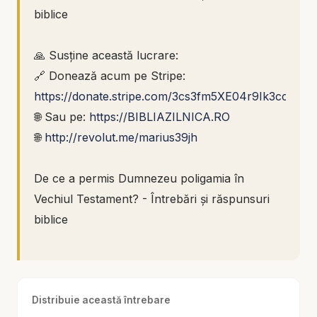
biblice
🙏 Susține această lucrare:
🔗 Donează acum pe Stripe:
https://donate.stripe.com/3cs3fm5XE04r9Ik3cc
🌐 Sau pe:
https://BIBLIAZILNICA.RO
🌐
http://revolut.me/marius39jh
De ce a permis Dumnezeu poligamia în
Vechiul Testament? - Întrebări și răspunsuri
biblice
Una dintre întrebările care îi surprind pe mulți
cititori ai Bibliei este aceasta: dacă Dumnezeu a
Distribuie această întrebare
creat căsătoria pentru un bărbat și o femeie,