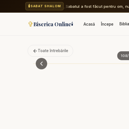
🕯️
„Sabatul a fost făcut pentru om, n
SABAT SHALOM
✞
Biserica Online
🕯️
Bibli
Acasă
Începe
Toate întrebările
108
/