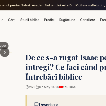
u omul pentru Sabat. Așadar, Fiul omului este D…
Odihna sufletului
„
✦
✦
a
Cărți
Studii biblice
Predici
Rugăciune
Consiliere
For
200
De ce s-a rugat Isaac 
întregi? Ce faci când 
Întrebări biblice
2:26
07 May 2026
YouTube
Descriere