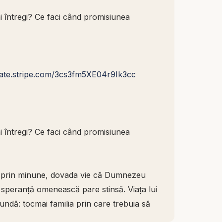
 întregi? Ce faci când promisiunea
nate.stripe.com/3cs3fm5XE04r9Ik3cc
 întregi? Ce faci când promisiunea
cut prin minune, dovada vie că Dumnezeu
 speranță omenească pare stinsă. Viața lui
undă: tocmai familia prin care trebuia să
 de aceeași durere. Rebeca nu putea avea