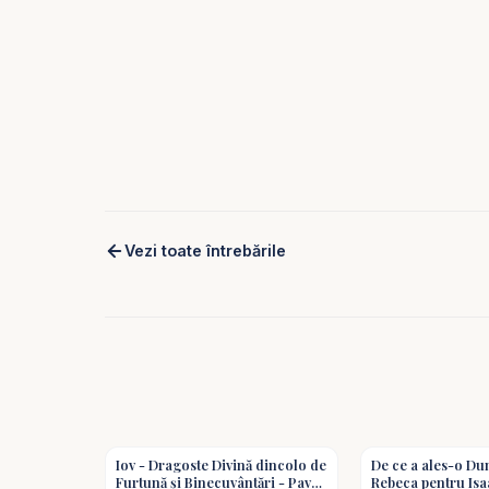
Vezi toate întrebările
1:16
Iov - Dragoste Divină dincolo de
De ce a ales-o D
Furtună și Binecuvântări - Pavel
Rebeca pentru Isa