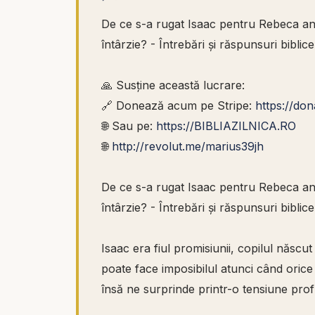
De ce s-a rugat Isaac pentru Rebeca ani
întârzie? - Întrebări și răspunsuri biblice
🙏 Susține această lucrare:
🔗 Donează acum pe Stripe:
https://do
🌐 Sau pe:
https://BIBLIAZILNICA.RO
🌐
http://revolut.me/marius39jh
De ce s-a rugat Isaac pentru Rebeca ani
întârzie? - Întrebări și răspunsuri biblice
Isaac era fiul promisiunii, copilul năs
poate face imposibilul atunci când orice
însă ne surprinde printr-o tensiune prof
continue legământul se lovește din nou