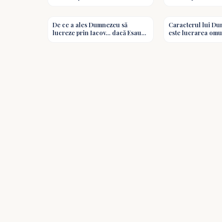
Goia #predici #shorts
doar o coincidenț
2:20
De ce a ales Dumnezeu să
Caracterul lui D
lucreze prin Iacov… dacă Esau
este lucrarea omu
era întâiul născut Întrebări și
Butoi #predici #s
răspunsuri