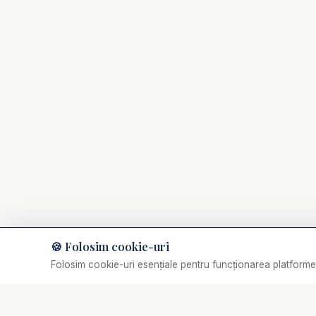
🍪 Folosim cookie-uri
Muzică de relaxare
Folosim cookie-uri esențiale pentru funcționarea platformei
Selectează o piesă
✞
Biserica Online
Nu trebuie să mergi singur prin viața spirituală.