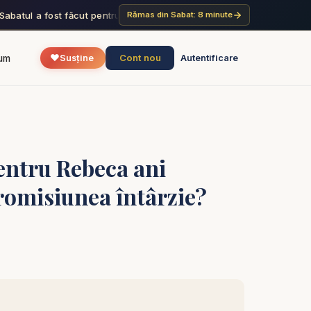
Sabatul a fost făcut pentru om, nu omul pentru Sabat. Așadar, Fiul o
Rămas din Sabat: 8 minute
❤️
Cont nou
um
Susține
Autentificare
pentru Rebeca ani
promisiunea întârzie?