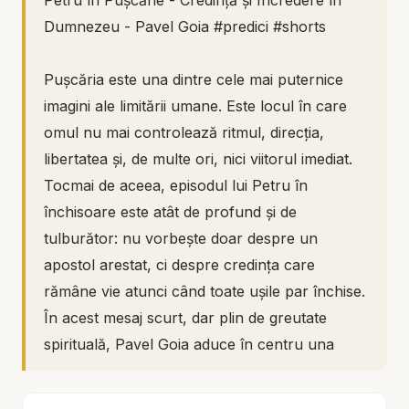
Petru în Pușcărie - Credință și Încredere în
Dumnezeu - Pavel Goia #predici #shorts
Pușcăria este una dintre cele mai puternice
imagini ale limitării umane. Este locul în care
omul nu mai controlează ritmul, direcția,
libertatea și, de multe ori, nici viitorul imediat.
Tocmai de aceea, episodul lui Petru în
închisoare este atât de profund și de
tulburător: nu vorbește doar despre un
apostol arestat, ci despre credința care
rămâne vie atunci când toate ușile par închise.
În acest mesaj scurt, dar plin de greutate
spirituală, Pavel Goia aduce în centru una
dintre cele mai mari lecții ale vieții creștine:
credința și încrederea în Dumnezeu nu se văd