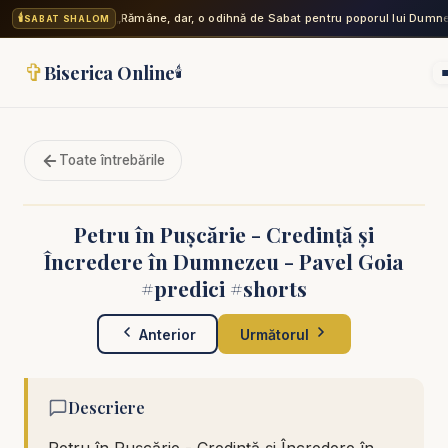
🕯️
„Rămâne, dar, o odihnă de Sabat pentru poporul lui Dumne
SABAT SHALOM
✞
Biserica Online
🕯️
Toate întrebările
Petru în Pușcărie - Credință și
Încredere în Dumnezeu - Pavel Goia
#predici #shorts
Anterior
Următorul
Descriere