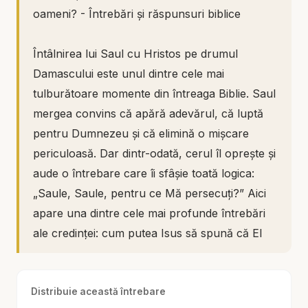
oameni? - Întrebări și răspunsuri biblice
Întâlnirea lui Saul cu Hristos pe drumul
Damascului este unul dintre cele mai
tulburătoare momente din întreaga Biblie. Saul
mergea convins că apără adevărul, că luptă
pentru Dumnezeu și că elimină o mișcare
periculoasă. Dar dintr-odată, cerul îl oprește și
aude o întrebare care îi sfâșie toată logica:
„Saule, Saule, pentru ce Mă persecuți?” Aici
apare una dintre cele mai profunde întrebări
ale credinței: cum putea Isus să spună că El
este persecutat, când Saul de fapt aresta,
amenința și lovea oameni? În acest episod din
Distribuie această întrebare
seria Întrebări și răspunsuri biblice,