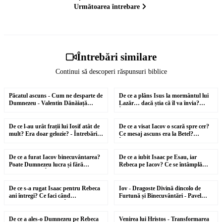
Următoarea întrebare
ci pentru credința, ascultarea și înțelegerea omului. Dumnezeu
știa fiecare familie, fiecare inimă și fiecare casă. Dar poporul
trebuia să răspundă prin credință la cuvântul Lui. Sângele
mielului devenea semnul vizibil că acea casă se așeza sub
Întrebări similare
protecția rânduită de Dumnezeu.
Continui să descoperi răspunsuri biblice
1:08
2:02
Mesajul arată că în noaptea aceea diferența dintre viață și
Păcatul ascuns - Cum ne desparte de
De ce a plâns Isus la mormântul lui
Dumnezeu - Valentin Dănăiață
Lazăr… dacă știa că îl va învia?
moarte nu era moralitatea perfectă a celor din casă, ci faptul că
#predici #shorts
Întrebări și răspunsuri biblice
2:47
2:05
se aflau sub sângele mielului. Aceasta este o lecție profundă
De ce l-au urât frații lui Iosif atât de
De ce a visat Iacov o scară spre cer?
mult? Era doar gelozie? - Întrebări și
Ce mesaj ascuns era la Betel?
despre har. Dumnezeu nu le-a spus israeliților să-și
răspunsuri biblice
Întrebări și răspunsuri biblice
2:32
2:31
dovedească vrednicia, să-și prezinte meritele sau să
De ce a furat Iacov binecuvântarea?
De ce a iubit Isaac pe Esau, iar
Poate Dumnezeu lucra și fără
Rebeca pe Iacov? Ce se întâmplă
demonstreze că sunt mai buni decât egiptenii. Le-a cerut să
înșelăciune? - Întrebări biblice
când părinții aleg copii favoriți?
2:26
1:16
creadă, să asculte și să se adăpostească sub semnul jertfei.
De ce s-a rugat Isaac pentru Rebeca
Iov - Dragoste Divină dincolo de
ani întregi? Ce faci când
Furtună și Binecuvântări - Pavel
promisiunea întârzie?Întrebări
Goia #predici #shorts
2:19
1:15
Sângele de pe ușori arăta că salvarea vine prin moartea unui
biblice
De ce a ales-o Dumnezeu pe Rebeca
Venirea lui Hristos - Transformarea