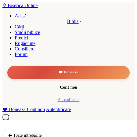
✞
Biserica Online
Acasă
Biblia
Cărți
Studii biblice
Predici
Rugăciune
Consiliere
Forum
❤️ Donează
Cont nou
Autentificare
❤️
Donează
Cont nou
Autentificare
Toate întrebările