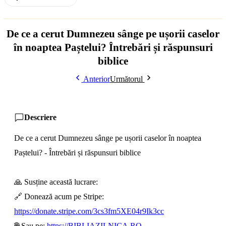
De ce a cerut Dumnezeu sânge pe ușorii caselor
în noaptea Paștelui? Întrebări și răspunsuri
biblice
Anterior
Următorul
Descriere
De ce a cerut Dumnezeu sânge pe ușorii caselor în noaptea
Paștelui? - Întrebări și răspunsuri biblice
🙏 Susține această lucrare:
🔗 Donează acum pe Stripe:
https://donate.stripe.com/3cs3fm5XE04r9Ik3cc
🌐 Sau pe:
https://BIBLIAZILNICA.RO