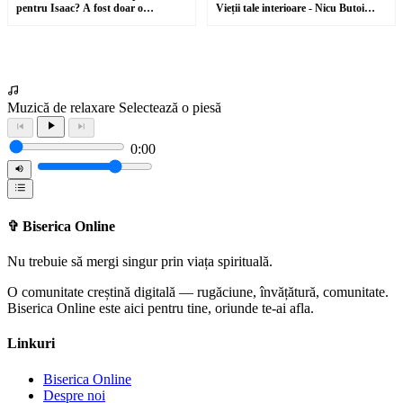
miel nevinovat. În lumina întregii Biblii, această imagine
pentru Isaac? A fost doar o
Vieții tale interioare - Nicu Butoi
coincidență la fântână?
#predici #shorts
trimite spre Domnul Isus Hristos, Mielul lui Dumnezeu care
ridică păcatul lumii. Paștele din Egipt nu era doar o eliberare
istorică din robie, ci și o prefigurare a Evangheliei. Așa cum
întâii născuți erau ocrotiți prin sângele mielului, tot așa omul
Muzică de relaxare
Selectează o piesă
păcătos poate fi salvat prin jertfa lui Hristos.
0:00
Această temă este esențială pentru înțelegerea mântuirii. Omul
nu este salvat prin propriile merite, prin tradiție, prin
✞
Biserica Online
apartenență sau prin efortul de a părea vrednic, ci prin credința
Nu trebuie să mergi singur prin viața spirituală.
în jertfa rânduită de Dumnezeu. Sângele de pe ușori vorbește
despre ascultare, încredere și acoperire. Nu era suficient ca
O comunitate creștină digitală — rugăciune, învățătură, comunitate.
Biserica Online este aici pentru tine, oriunde te-ai afla.
mielul să fie junghiat; sângele trebuia aplicat. Tot astfel, nu
este suficient să știm despre jertfa lui Hristos; trebuie să o
Linkuri
primim prin credință.
Biserica Online
Despre noi