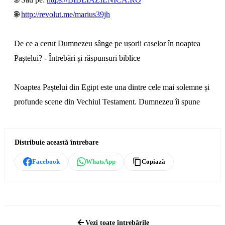
🌐
http://revolut.me/marius39jh
De ce a cerut Dumnezeu sânge pe ușorii caselor în noaptea
Paștelui? - Întrebări și răspunsuri biblice
Noaptea Paștelui din Egipt este una dintre cele mai solemne și
profunde scene din Vechiul Testament. Dumnezeu îi spune
poporului Israel să ia sângele mielului și să-l pună pe ușorii
caselor, iar această poruncă ridică o întrebare firească: de ce
Distribuie această întrebare
era nevoie de sânge pe ușă? Nu știa Dumnezeu deja cine era
al Lui? Nu putea El să facă diferența dintre casele egiptenilor
Facebook
WhatsApp
Copiază
și casele israeliților fără un semn vizibil?
Acest episod din seria Întrebări și răspunsuri biblice arată că
sângele nu era pus pe ușori pentru informarea lui Dumnezeu,
Vezi toate întrebările