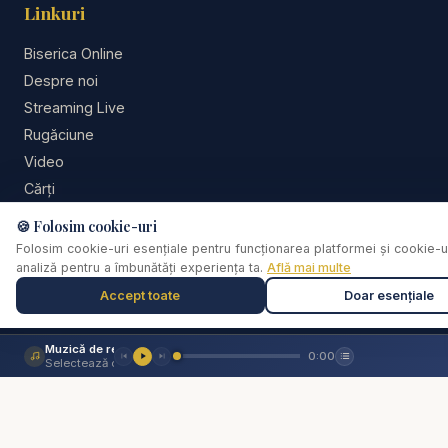
Linkuri
📌 Abonează-te pentru predici creștine și
Biserica Online
mesaje biblice profunde:
Despre noi
https://www.youtube.com/resurse?
Streaming Live
sub_confirmation=1
Rugăciune
Video
#intrebarisirasunsuribiblice #isus #isuspeapa
Cărți
#petru #furtuna #credinta #frica #incredere
De ce...?
🍪 Folosim cookie-uri
#rugaciune #evanghelie #mesajbiblic
Consiliere pastorală
Folosim cookie-uri esențiale pentru funcționarea platformei și cookie-u
#predicicrestine #bibliaaudio #adventist
analiză pentru a îmbunătăți experiența ta.
Află mai multe
Comunitate
Donează
Accept toate
Doar esențiale
Social
Muzică de relaxare
0:00
Selectează o piesă
📘
Facebook
📸
Instagram
▶️
YouTube