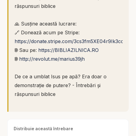
răspunsuri biblice
🙏 Susține această lucrare:
🔗 Donează acum pe Stripe:
https://donate.stripe.com/3cs3fm5XE04r9Ik3cc
🌐 Sau pe:
https://BIBLIAZILNICA.RO
🌐
http://revolut.me/marius39jh
De ce a umblat Isus pe apă? Era doar o
demonstrație de putere? - Întrebări și
răspunsuri biblice
Ucenicii sunt în corabie, noaptea, departe de
țărm. Vântul este împotriva lor, valurile îi
Distribuie această întrebare
chinuie, iar Isus nu este cu ei în barcă. Apoi,