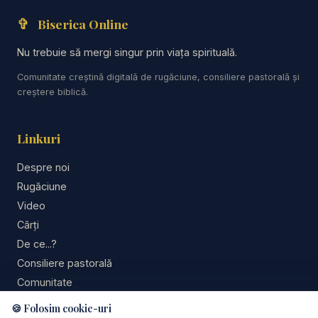
deschide la timpul potrivit ceea ce nicio putere
✞
Biserica Online
omenească nu putea deschide mai devreme.
Când Dumnezeu lucrează, nici groapa, nici
Nu trebuie să mergi singur prin viața spirituală.
casa robiei, nici închisoarea nu au ultimul
Comunitate creștină digitală de rugăciune, consiliere pastorală și
cuvânt.
creștere biblică.
🙏 Rugăciune:
Linkuri
„Doamne, când nu înțeleg de ce răspunsul
Despre noi
Tău întârzie, ajută-mă să mă încred că nu m-ai
Rugăciune
uitat. Formează-mă în vremea așteptării,
Video
păzește-mi inima de amărăciune și dă-mi
Cărți
credință să cred că timpul Tău este mai
De ce...?
înțelept decât graba mea. Amin.”
Consiliere pastorală
Comunitate
👉 Susține realizarea predicilor și a
Susține lucrarea
🍪 Folosim cookie-uri