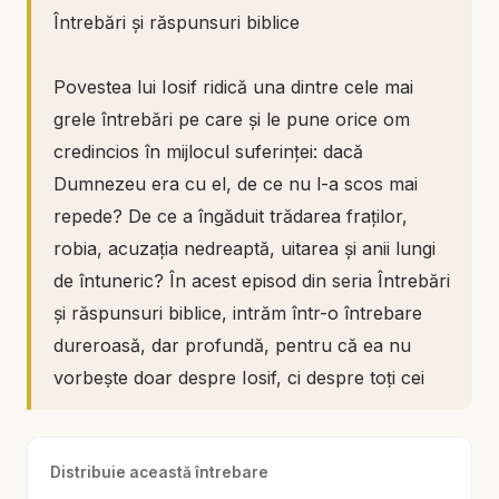
Întrebări și răspunsuri biblice
Povestea lui Iosif ridică una dintre cele mai
grele întrebări pe care și le pune orice om
credincios în mijlocul suferinței: dacă
Dumnezeu era cu el, de ce nu l-a scos mai
repede? De ce a îngăduit trădarea fraților,
robia, acuzația nedreaptă, uitarea și anii lungi
de întuneric? În acest episod din seria Întrebări
și răspunsuri biblice, intrăm într-o întrebare
dureroasă, dar profundă, pentru că ea nu
vorbește doar despre Iosif, ci despre toți cei
care au simțit că Dumnezeu întârzie, deși ar
putea interveni imediat.
Distribuie această întrebare