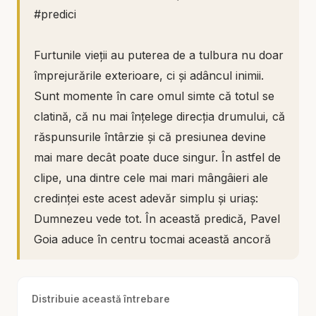
#predici
Furtunile vieții au puterea de a tulbura nu doar
împrejurările exterioare, ci și adâncul inimii.
Sunt momente în care omul simte că totul se
clatină, că nu mai înțelege direcția drumului, că
răspunsurile întârzie și că presiunea devine
mai mare decât poate duce singur. În astfel de
clipe, una dintre cele mai mari mângâieri ale
credinței este acest adevăr simplu și uriaș:
Dumnezeu vede tot. În această predică, Pavel
Goia aduce în centru tocmai această ancoră
sufletească: faptul că Dumnezeul nostru nu
este absent, nu este surprins de furtună și nu
Distribuie această întrebare
pierde niciodată controlul asupra celor care Îi