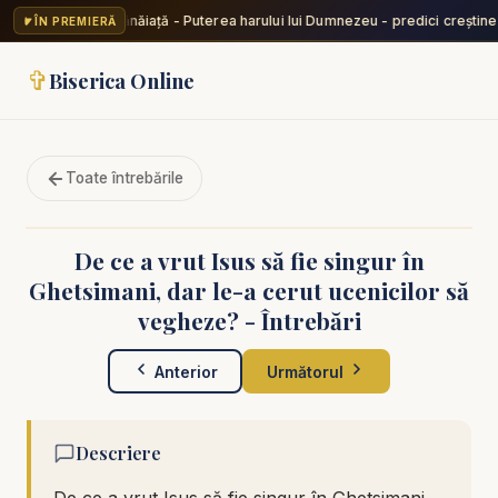
Valentin Dănăiață - Puterea harului lui Dumnezeu - predici creștine
ÎN PREMIERĂ
✞
Biserica Online
Toate întrebările
De ce a vrut Isus să fie singur în
Ghetsimani, dar le-a cerut ucenicilor să
vegheze? - Întrebări
Anterior
Următorul
Descriere