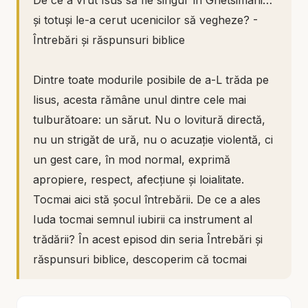
De ce a vrut Isus să fie singur în Ghetsimani…
și totuși le-a cerut ucenicilor să vegheze? -
Întrebări și răspunsuri biblice
Dintre toate modurile posibile de a-L trăda pe
Iisus, acesta rămâne unul dintre cele mai
tulburătoare: un sărut. Nu o lovitură directă,
nu un strigăt de ură, nu o acuzație violentă, ci
un gest care, în mod normal, exprimă
apropiere, respect, afecțiune și loialitate.
Tocmai aici stă șocul întrebării. De ce a ales
Iuda tocmai semnul iubirii ca instrument al
trădării? În acest episod din seria Întrebări și
răspunsuri biblice, descoperim că tocmai
această alegere arată cât de adânc poate
coborî inima omului atunci când păcatul nu