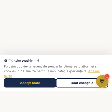
🍪 Folosim cookie-uri
Folosim cookie-uri esențiale pentru funcționarea platformei și
cookie-uri de analiză pentru a îmbunătăți experiența ta.
Află mai
multe
1
💬
Accept toate
Doar esențiale
Muzică de relaxare
0:00
✞
Selectează o piesă
Biserica Online
Nu trebuie să mergi singur prin viața spirituală.
Comunitate creștină digitală de rugăciune, consiliere pastorală și