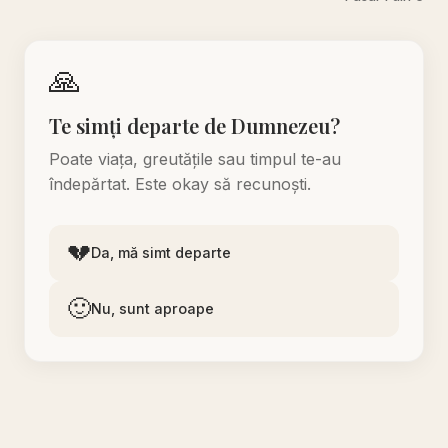
🙏
Te simți departe de Dumnezeu?
Poate viața, greutățile sau timpul te-au
îndepărtat. Este okay să recunoști.
💔
Da, mă simt departe
🙂
Nu, sunt aproape