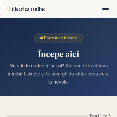
✞
Biserica Online
🕊️ Poarta de intrare
Începe aici
Nu știi de unde să începi? Răspunde la câteva
întrebări simple și te vom ghida către ceea ce ai
tu nevoie.
Pasul 1 din 6