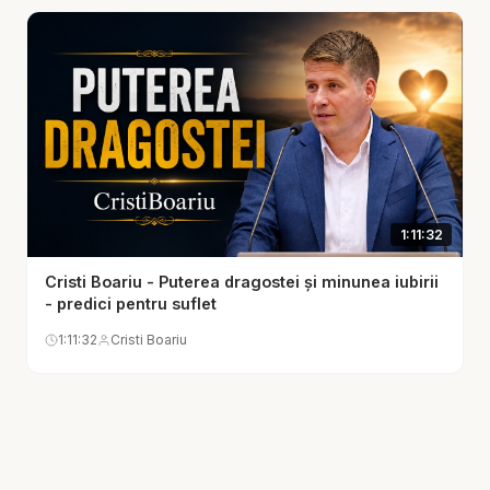
mai departe.
Cristi Boariu - Lupta credinței și Biruința prin Isus
este o predică pentru suflet care cheamă la curaj,
rugăciune și încredere. Nu lupta singur. Nu te baza
pe puterea ta. Privește la Isus, rămâi în Cuvânt,
cere ajutorul Duhului Sfânt și crede că harul lui
Dumnezeu este mai mare decât orice slăbiciune.
1:11:32
Biruința este posibilă, pentru că Hristos a biruit
deja.
Cristi Boariu - Puterea dragostei și minunea iubirii
- predici pentru suflet
🙏 Rugăciune:
1:11:32
Cristi Boariu
„Doamne Isuse, întărește-mă în lupta credinței.
Ajută-mă să nu mă bazez pe mine, ci pe harul și
puterea Ta. Ridică-mă atunci când cad, dă-mi
curaj în încercări și fă-mă biruitor prin Tine.
Păstrează-mi inima aproape de Dumnezeu până la