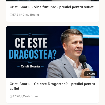
că duc bătălii ascunse. Poate te lupți cu un păcat
Cristi Boariu - Vine furtuna! - predici pentru suflet
care revine, cu o rană veche, cu o teamă care nu
57:31
Cristi Boariu
te lasă, cu o povară în familie sau cu o oboseală
spirituală greu de explicat. Mesajul acesta te
încurajează să nu renunți. Lupta nu este dovada că
Dumnezeu te-a părăsit, ci locul în care El vrea să-
ți întărească sufletul.
În același timp, Cristi Boariu subliniază că biruința
prin Isus nu înseamnă doar rezolvarea unei
probleme, ci transformarea inimii. Adevărata
victorie este să rămâi credincios, să continui să te
27:26
rogi, să alegi ascultarea, să te ridici după cădere și
Cristi Boariu - Ce este Dragostea? - predici pentru
să nu lași întunericul să-ți fure speranța. Prin
suflet
Hristos, omul slab poate primi putere, omul căzut
27:26
Cristi Boariu
poate fi restaurat, iar omul descurajat poate merge