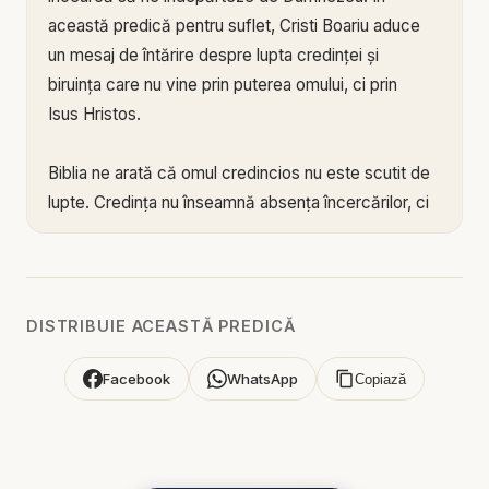
această predică pentru suflet, Cristi Boariu aduce
un mesaj de întărire despre lupta credinței și
biruința care nu vine prin puterea omului, ci prin
Isus Hristos.
Biblia ne arată că omul credincios nu este scutit de
lupte. Credința nu înseamnă absența încercărilor, ci
rămânerea lângă Dumnezeu în mijlocul lor. Sunt
momente în care sufletul este apăsat, rugăciunea
pare grea, răspunsurile întârzie, iar inima se
întreabă dacă mai poate merge înainte. Dar tocmai
DISTRIBUIE ACEASTĂ PREDICĂ
acolo, în locul slăbiciunii, Hristos Se descoperă ca
sprijin, putere și biruință.
Facebook
WhatsApp
Copiază
Mesajul arată că lupta credinței nu se câștigă prin
ambiție religioasă, prin voință rece sau prin