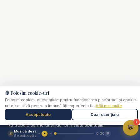
🍪 Folosim cookie-uri
Folosim cookie-uri esențiale pentru funcționarea platformei și cookie-
uri de analiză pentru a îmbunătăți experiența ta.
Află mai multe
✞
Biserica Online
Accept toate
Doar esențiale
1
Nu trebuie să mergi singur prin viața spirituală.
💬
Muzică de relaxare
0:00
O comunitate creștină digitală — rugăciune, învățătură,
Selectează o piesă