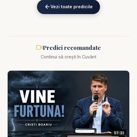
încredere în sine. Omul cade atunci când încearcă
Vezi toate predicile
să lupte singur. Biruința vine atunci când sufletul se
prinde de Isus, se sprijină pe harul Lui și învață să
trăiască prin dependență zilnică de Dumnezeu.
Hristos nu doar ne cheamă la biruință, ci El Însuși
este biruința noastră.
Predici recomandate
Continui să crești în Cuvânt
Predica scoate în evidență faptul că ispitele,
suferințele și încercările pot deveni locuri de
maturizare spirituală. Dumnezeu nu îngăduie lupta
ca să ne distrugă, ci ca să ne învețe credința
adevărată, răbdarea, smerenia și încrederea. În
fiecare încercare, omul poate alege să se lase
doborât de frică sau să se ridice prin promisiunile
lui Dumnezeu.
57:31
Această temă este esențială pentru cei care simt