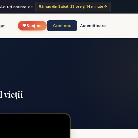
„Adu-ți aminte de ziua de odihnă, ca s-o sfințești. Șase zile să lucrezi
Rămas din Sabat: 23 ore și 14 minute
❤️
Cont nou
rum
Susține
Autentificare
 vieții