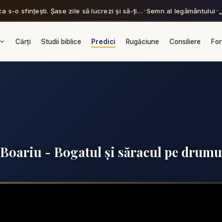
 s-o sfințești. Șase zile să lucrezi și să-ți…
Semn al legământului
✦
✦
Cărți
Studii biblice
Predici
Rugăciune
Consiliere
Fo
 Boariu - Bogatul și săracul pe drumul