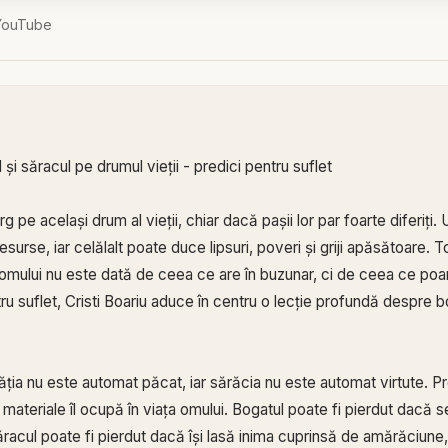
YouTube
 și săracul pe drumul vieții - predici pentru suflet
g pe același drum al vieții, chiar dacă pașii lor par foarte diferiți
esurse, iar celălalt poate duce lipsuri, poveri și griji apăsătoare. Tot
ului nu este dată de ceea ce are în buzunar, ci de ceea ce poart
u suflet, Cristi Boariu aduce în centru o lecție profundă despre b
ția nu este automat păcat, iar sărăcia nu este automat virtute. P
e materiale îl ocupă în viața omului. Bogatul poate fi pierdut dacă s
acul poate fi pierdut dacă își lasă inima cuprinsă de amărăciune, 