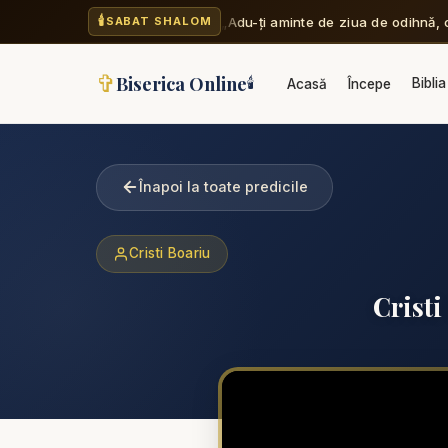
🕯️
„Adu-ți aminte de ziua de odihnă, ca
SABAT SHALOM
✞
Biserica Online
🕯️
Biblia
Acasă
Începe
Înapoi la toate predicile
Cristi Boariu
Cristi