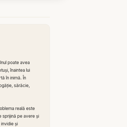
. Unul poate avea
uși, înaintea lui
ă în inimă. În
ogăție, sărăcie,
roblema reală este
e sprijină pe avere și
invidie și