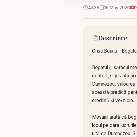
43:36
19 May 2026
Descriere
Cristi Boariu - Bogatul
Bogatul și săracul mer
confort, siguranță și r
Dumnezeu, valoarea om
această predică pentr
credință și veșnicie.
Mesajul arată că bogă
locul pe care lucruril
uită de Dumnezeu. Săr