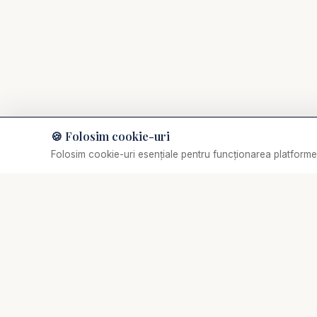
🍪 Folosim cookie-uri
Muzică de relaxare
Folosim cookie-uri esențiale pentru funcționarea platformei
Selectează o piesă
✞
Biserica Online
Nu trebuie să mergi singur prin viața spirituală.
O comunitate creștină digitală — rugăciune, învățătură,
comunitate. Biserica Online este aici pentru tine, oriunde
te-ai afla.