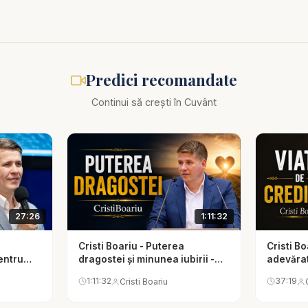
nu-mi măsor viața după lucrurile trecătoare. Păzește-mi inima de
 să fiu bogat în credință, bunătate și ascultare de Hristos. Amin.
Predici recomandate
predicilor și a materialelor creștine:
Continui să crești în Cuvânt
 predici creștine și mesaje biblice profunde:
.com/resurse?sub_confirmation=1
i #predicipentrusuflet #bogatulsisaracul #drumulvietii #credinta 
27:26
1:11:32
s #har #mesajbiblic #predicicrestine #biblia
Cristi Boariu - Puterea
Cristi Bo
entru
dragostei și minunea iubirii -
adevărat
predici pentru suflet
suflet
1:11:32
37:19
Cristi Boariu