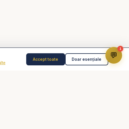
1
💬
Accept toate
Doar esențiale
lte
Disclaimer
Consilierea pastorală nu înlocuiește psihoterapia,
diagnosticul medical, tratamentul medical sau intervenția
de urgență. În caz de pericol, abuz, gânduri suicidare
sau urgență, contactează imediat 112 sau un specialist
autorizat.