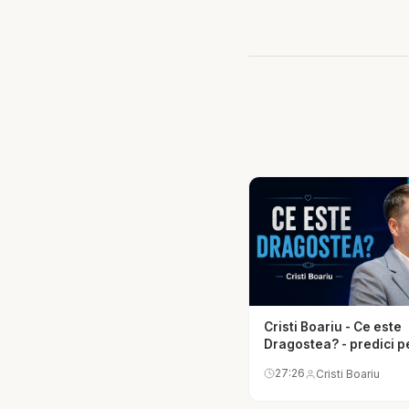
🙏 Rugăciune:
„Doamne, ajută-mă să 
amărăciune. Învață-mă
👉 Susține realizarea 
https://bibliazilnica.ro
📌 Abonează-te pentru
https://www.youtube
#cristiboariu #predic
#vesnicie #isushristo
Cristi Boariu - Ce este
Dragostea? - predici p
suflet
27:26
Cristi Boariu