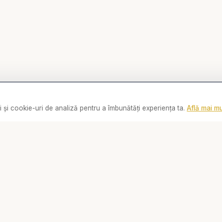
 și cookie-uri de analiză pentru a îmbunătăți experiența ta.
Află mai mu
0:00
Linkuri
Social
Biserica Online
📘
Facebook
Despre noi
📸
Instagram
Streaming Live
▶️
YouTube
Rugăciune
💬
WhatsApp
Video
Contact
Cărți
De ce...?