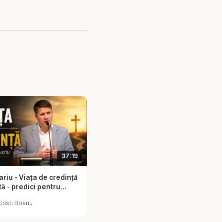
 mândrie, invidie și
”
#bogatie #saracie
37:19
ariu - Viața de credință
ă - predici pentru
Cristi Boariu