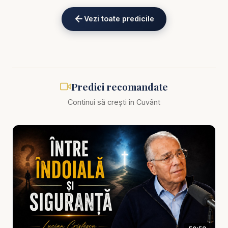
eKV82sp3xNBFw/join
Vezi toate predicile
Lucian Cristescu - Nedreptatea dreaptă - predici
creștine
Există momente în care nu doar oamenii te rănesc,
Predici recomandate
ci și realitatea te nedumerește: de ce se întâmplă
Continui să crești în Cuvânt
asta tocmai mie, când încerc să fac bine? De ce
cel vinovat pare să scape, iar cel corect plătește?
Și, mai dureros decât toate, apare întrebarea:
**unde este bunătatea lui Dumnezeu în mijlocul
nedreptății?** În această predică profundă și
mângâietoare, „Nedreptatea dreaptă – Despre
bunătatea lui Dumnezeu”, pastorul Lucian
Cristescu așază în lumină o perspectivă greu de
primit, dar eliberatoare: Dumnezeu poate îngădui o