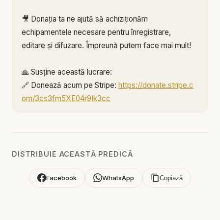
🎥 Donația ta ne ajută să achiziționăm
echipamentele necesare pentru înregistrare,
editare și difuzare. Împreună putem face mai mult!
🙏 Susține această lucrare:
🔗 Donează acum pe Stripe:
https://donate.stripe.c
om/3cs3fm5XE04r9Ik3cc
🌐 Sau pe:
https://BIBLIAZILNICA.RO
🌐
http://revolut.me/marius39jh
Mulțumim din inimă pentru că faci parte din
DISTRIBUIE ACEASTĂ PREDICĂ
această misiune! 💛
Facebook
WhatsApp
Copiază
Alătură-te acestui canal pentru a primi acces la
beneficii:
https://www.youtube.com/channel/UCK_IORoVpJ