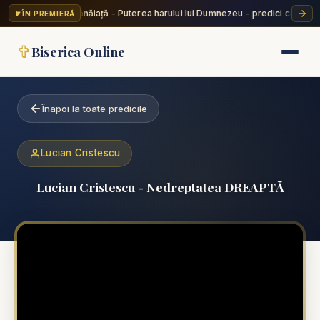
Valentin Dănăiață - Puterea harului lui Dumnezeu - predici creștine
ÎN PREMIERĂ
✞
Biserica Online
Înapoi la toate predicile
Lucian Cristescu
Lucian Cristescu - Nedreptatea DREAPTĂ