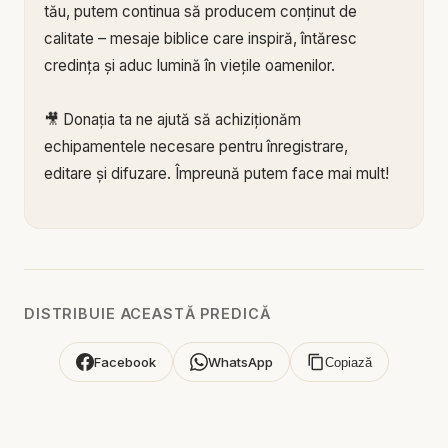
tău, putem continua să producem conținut de
calitate – mesaje biblice care inspiră, întăresc
credința și aduc lumină în viețile oamenilor.
🎥 Donația ta ne ajută să achiziționăm
echipamentele necesare pentru înregistrare,
editare și difuzare. Împreună putem face mai mult!
🙏 Susține această lucrare:
🔗 Donează acum pe Stripe:
https://donate.stripe.c
om/3cs3fm5XE04r9Ik3cc
🌐 Sau pe:
https://BIBLIAZILNICA.RO
DISTRIBUIE ACEASTĂ PREDICĂ
🌐
http://revolut.me/marius39jh
Facebook
WhatsApp
Copiază
Mulțumim din inimă pentru că faci parte din
această misiune! 💛