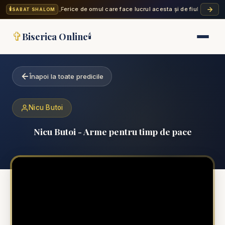
🕯️
„Ferice de omul care face lucrul acesta și de fiul omului c
SABAT SHALOM
✞
Biserica Online
🕯️
Înapoi la toate predicile
Nicu Butoi
Nicu Butoi - Arme pentru timp de pace