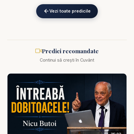
Alătură-te acestui canal pentru a primi acces la
Vezi toate predicile
beneficii:
https://www.youtube.com/channel/UCK_IORoVpJ
eKV82sp3xNBFw/join
Predici Nicu Butoi - Arme pentru timp de pace -
Predici recomandate
predici creștine
Continui să crești în Cuvânt
🙏 Susține această lucrare:
🔗 Donează acum pe Stripe:
https://donate.stripe.c
om/3cs3fm5XE04r9Ik3cc
🌐 pe:
https://BISERICAONLINE.RO
🌐 Sau pe:
https://BIBLIAZILNICA.RO
🌐
http://revolut.me/marius39jh
Timpul de pace este adesea perceput ca o