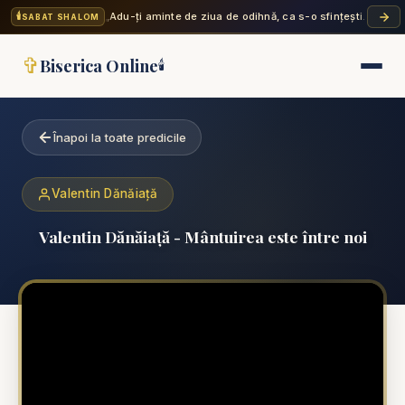
🕯️
„Adu-ți aminte de ziua de odihnă, ca s-o sfințești. Șase zi
SABAT SHALOM
✞
Biserica Online
🕯️
Înapoi la toate predicile
Valentin Dănăiață
Valentin Dănăiață - Mântuirea este între noi