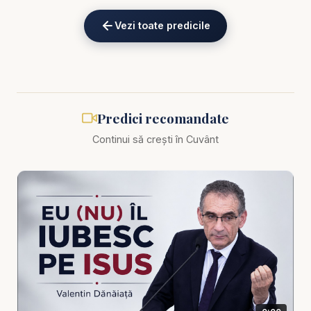
eKV82sp3xNBFw/join
Vezi toate predicile
Biblia zilnică: Ascultă Biblia într-un an pe
https://bibl
iazilnica.ro
Pastor Valentin Dănăiață - Mântuirea este între noi
Predici recomandate
- predici creștine
Continui să crești în Cuvânt
Există momente în care uităm cel mai simplu și
totodată cel mai profund adevăr al Evangheliei:
mântuirea nu este un concept abstract, nu este o
promisiune îndepărtată, ci o realitate vie, prezentă
chiar acum între noi. În această predică profundă
și pătrunzătoare, pastorul Valentin Dănăiață ne
invită să privim cu sinceritate la felul în care
Dumnezeu se apropie de om, la modul în care harul