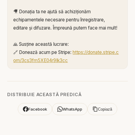
🎥 Donația ta ne ajută să achiziționăm
echipamentele necesare pentru înregistrare,
editare și difuzare. Împreună putem face mai mult!
🙏 Susține această lucrare:
🔗 Donează acum pe Stripe:
https://donate.stripe.c
om/3cs3fm5XE04r9Ik3cc
🌐 Sau pe:
https://BIBLIAZILNICA.RO
🌐
http://revolut.me/marius39jh
Mulțumim din inimă pentru că faci parte din
DISTRIBUIE ACEASTĂ PREDICĂ
această misiune! 💛
Facebook
WhatsApp
Copiază
Alătură-te acestui canal pentru a primi acces la
beneficii:
https://www.youtube.com/channel/UCK_IORoVpJ