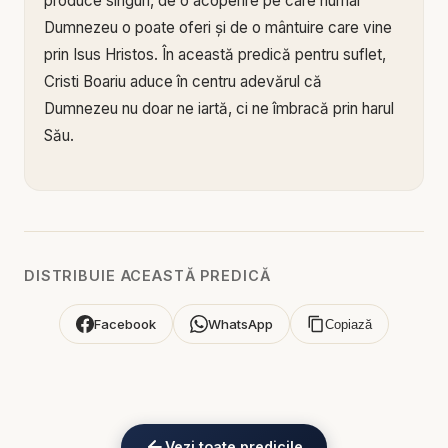
produce singuri, de o acoperire pe care numai
Dumnezeu o poate oferi și de o mântuire care vine
prin Isus Hristos. În această predică pentru suflet,
Cristi Boariu aduce în centru adevărul că
Dumnezeu nu doar ne iartă, ci ne îmbracă prin harul
Său.
Mesajul arată că, încă de la căderea omului,
păcatul a adus rușine, frică și dorința de
ascundere. Adam și Eva au încercat să-și acopere
goliciunea cu frunze, dar soluția omului nu putea
DISTRIBUIE ACEASTĂ PREDICĂ
rezolva problema păcatului. De atunci și până
astăzi, omul încearcă să-și construiască propriile
Facebook
WhatsApp
Copiază
haine spirituale: imagine bună, moralitate, religie
exterioară, comparație cu alții sau fapte făcute
pentru a-și liniști conștiința. Dar înaintea lui
Dumnezeu, numai haina oferită de El poate acoperi
Vezi toate predicile