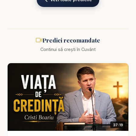
cu adevărat sufletul.
Predica scoate în evidență faptul că haina mântuirii
nu este câștigată, ci primită. Dumnezeu nu ne
cheamă să venim la El cu o haină cusută din
Predici recomandate
meritele noastre, ci să primim prin credință
Continui să crești în Cuvânt
neprihănirea lui Hristos. Aceasta este vestea bună
a Evangheliei: păcătosul care vine cu pocăință
sinceră nu este lăsat în rușinea lui, ci este curățit,
primit și îmbrăcat în har. Hristos ia vina noastră și
ne oferă neprihănirea Lui.
Această temă este esențială pentru cei care se
luptă cu vinovăția, rușinea sau teama că nu sunt
suficient de buni pentru Dumnezeu. Poate ai
37:19
încercat de multe ori să te schimbi singur, să pari
mai puternic, mai curat sau mai vrednic. Dar