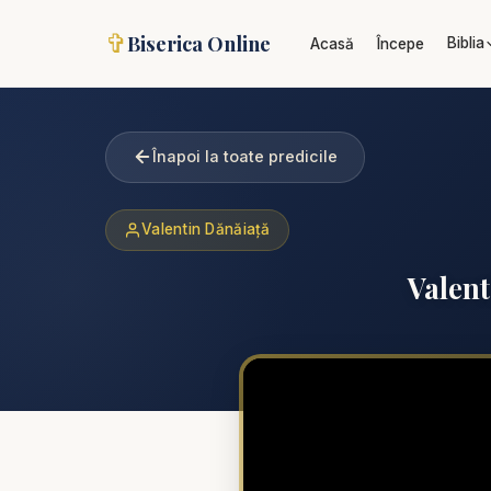
✞
Biserica Online
Biblia
Acasă
Începe
Înapoi la toate predicile
Valentin Dănăiață
Valent