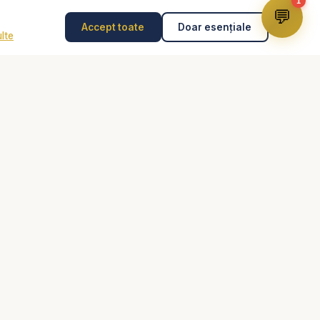
1
💬
Accept toate
Doar esențiale
lte
Disclaimer
Consilierea pastorală nu înlocuiește psihoterapia,
diagnosticul medical, tratamentul medical sau intervenția
de urgență. În caz de pericol, abuz, gânduri suicidare
sau urgență, contactează imediat 112 sau un specialist
autorizat.
știne, Biblia audio,
toriei
Dumnezeu pentru