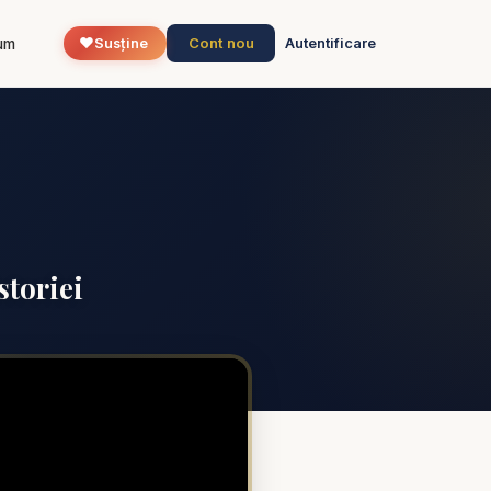
❤️
Cont nou
um
Susține
Autentificare
storiei