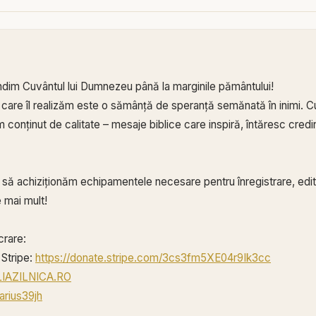
ndim Cuvântul lui Dumnezeu până la marginile pământului!
 care îl realizăm este o sămânță de speranță semănată în inimi. Cu
conținut de calitate – mesaje biblice care inspiră, întăresc credin
ă să achiziționăm echipamentele necesare pentru înregistrare, edita
 mai mult!
crare:
Stripe:
https://donate.stripe.com/3cs3fm5XE04r9Ik3cc
BLIAZILNICA.RO
arius39jh