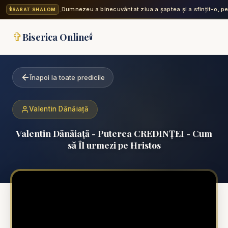
🕯️
„Dumnezeu a binecuvântat ziua a șaptea și a sfințit-o, p
SABAT SHALOM
✞
Biserica Online
🕯️
Înapoi la toate predicile
Valentin Dănăiață
Valentin Dănăiață - Puterea CREDINȚEI - Cum
să Îl urmezi pe Hristos