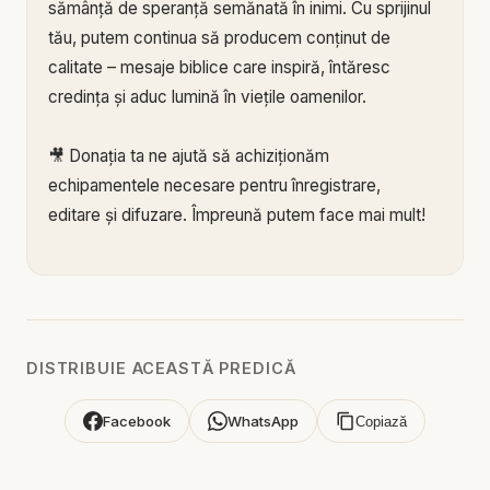
sămânță de speranță semănată în inimi. Cu sprijinul
tău, putem continua să producem conținut de
calitate – mesaje biblice care inspiră, întăresc
credința și aduc lumină în viețile oamenilor.
🎥 Donația ta ne ajută să achiziționăm
echipamentele necesare pentru înregistrare,
editare și difuzare. Împreună putem face mai mult!
🙏 Susține această lucrare:
🔗 Donează acum pe Stripe:
https://donate.stripe.c
om/3cs3fm5XE04r9Ik3cc
🌐 Sau pe:
https://BIBLIAZILNICA.RO
DISTRIBUIE ACEASTĂ PREDICĂ
🌐
http://revolut.me/marius39jh
Facebook
WhatsApp
Copiază
Mulțumim din inimă pentru că faci parte din
această misiune! 💛