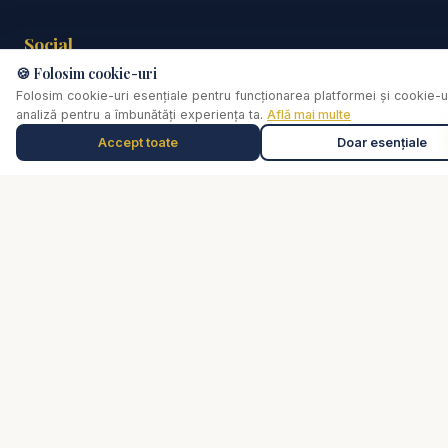
Social
🍪 Folosim cookie-uri
📘
Facebook
Folosim cookie-uri esențiale pentru funcționarea platformei și cookie-u
📸
Instagram
analiză pentru a îmbunătăți experiența ta.
Află mai multe
▶️
YouTube
Accept toate
Doar esențiale
Muzică de relaxare
0:00
Selectează o piesă
💬
WhatsApp
Contact
Trimite un mesaj
Legal
Confidențialitate
Termeni și condiții
Disclaimer consiliere