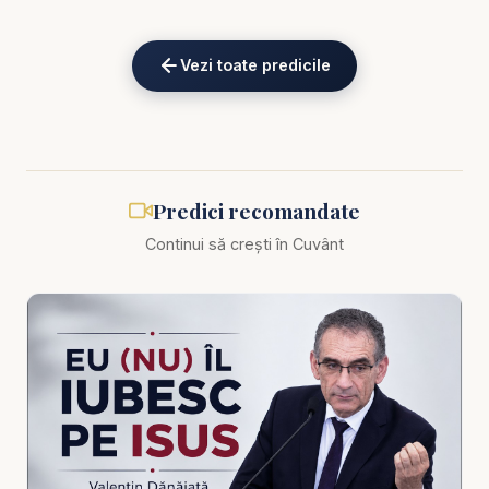
Alătură-te acestui canal pentru a primi acces la
Vezi toate predicile
beneficii:
https://www.youtube.com/channel/UCK_IORoVpJ
eKV82sp3xNBFw/join
Biblia zilnică: Ascultă Biblia într-un an pe
https://bibl
Predici recomandate
iazilnica.ro
Continui să crești în Cuvânt
Predici Pastor Valentin Dănăiață - Cum să Îl urmezi
pe Hristos - Puterea CREDINȚEI - predici creștine
A-L urma pe Hristos nu înseamnă doar a admira
învățăturile Lui, a vorbi frumos despre credință sau
a păstra o identitate creștină la nivel de tradiție. A-
L urma pe Hristos înseamnă să Îi predai viața, să Îi