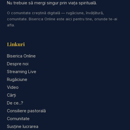
Nu trebuie să mergi singur prin viața spirituală.
https://www.youtube.com/results?search_query=r
O comunitate creștină digitală — rugăciune, învățătură,
esurse
comunitate. Biserica Online este aici pentru tine, oriunde te-ai
afla.
Studii Biblice
Linkuri
#valentindanaiata #predici #predicicrestine
#hristos #urmarealuihristos #putereacredintei
Biserica Online
#credinta #ucenicie #cruce #ascultare
Despre noi
#isushristos #evanghelie #mesajbiblic #biblia
Streaming Live
#adventist
Rugăciune
Video
Cărți
De ce...?
Consiliere pastorală
Comunitate
Susține lucrarea