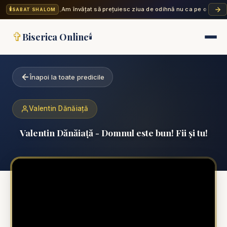
🕯️
„Am învățat să prețuiesc ziua de odihnă nu ca pe o povară
SABAT SHALOM
✞
Biserica Online
🕯️
Înapoi la toate predicile
Valentin Dănăiață
Valentin Dănăiață - Domnul este bun! Fii și tu!