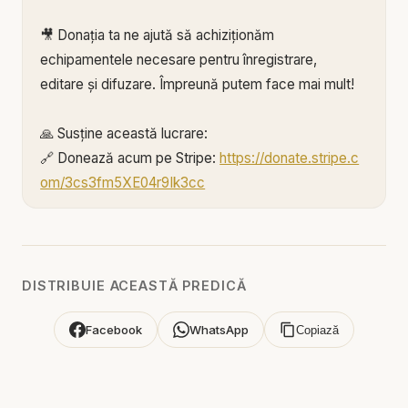
🎥 Donația ta ne ajută să achiziționăm
echipamentele necesare pentru înregistrare,
editare și difuzare. Împreună putem face mai mult!
🙏 Susține această lucrare:
🔗 Donează acum pe Stripe:
https://donate.stripe.c
om/3cs3fm5XE04r9Ik3cc
🌐 Sau pe:
https://BIBLIAZILNICA.RO
🌐
http://revolut.me/marius39jh
Mulțumim din inimă pentru că faci parte din
DISTRIBUIE ACEASTĂ PREDICĂ
această misiune! 💛
Facebook
WhatsApp
Copiază
Alătură-te acestui canal pentru a primi acces la
beneficii:
https://www.youtube.com/channel/UCK_IORoVpJ