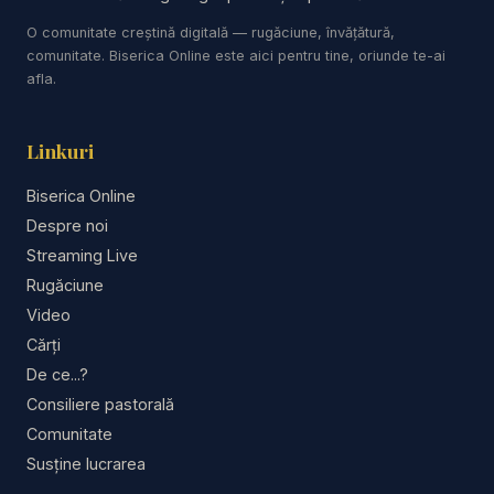
astăzi - Studiu Biblic - Descopera Biblia - curs
O comunitate creștină digitală — rugăciune, învățătură,
biblic interactiv
comunitate. Biserica Online este aici pentru tine, oriunde te-ai
afla.
https://www.youtube.com/results?search_query=r
esurse
Linkuri
Instalează Aplicația Studii Biblice
Biserica Online
Despre noi
#predici #FlorinLaiu #PrediciCrestine
Streaming Live
#FrumoasaSiBestia #FiaraDinApocalipsa
Rugăciune
#Apocalipsa #TimpulEsteAproape #ProfețiiBiblice
Video
#AdevarBiblic #Credinta #SemneleTimpului #Biblia
Cărți
#adventist
De ce...?
Consiliere pastorală
Comunitate
Susține lucrarea