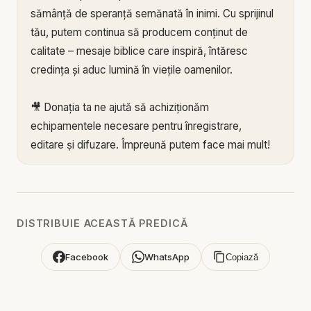
sămânță de speranță semănată în inimi. Cu sprijinul
tău, putem continua să producem conținut de
calitate – mesaje biblice care inspiră, întăresc
credința și aduc lumină în viețile oamenilor.
🎥 Donația ta ne ajută să achiziționăm
echipamentele necesare pentru înregistrare,
editare și difuzare. Împreună putem face mai mult!
🙏 Susține această lucrare:
🔗 Donează acum pe Stripe:
https://donate.stripe.c
om/3cs3fm5XE04r9Ik3cc
DISTRIBUIE ACEASTĂ PREDICĂ
🌐 Sau pe:
https://BIBLIAZILNICA.RO
🌐
http://revolut.me/marius39jh
Facebook
WhatsApp
Copiază
Mulțumim din inimă pentru că faci parte din