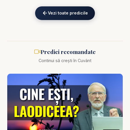
această misiune! 💛
Vezi toate predicile
Alătură-te acestui canal pentru a primi acces la
beneficii:
https://www.youtube.com/channel/UCK_IORoVpJ
eKV82sp3xNBFw/join
Predici recomandate
Biblia zilnică: Ascultă Biblia într-un an pe
https://bibl
Continui să crești în Cuvânt
iazilnica.ro
Florin Lăiu - Frumoasa și Bestia - Timpul este
aproape - Cine este fiara din Apocalipsa - predici
creștine
Tema fiarei din Apocalipsa a stârnit de-a lungul
timpului teamă, confuzie și multe interpretări, dar
dincolo de speculații rămâne o întrebare esențială: