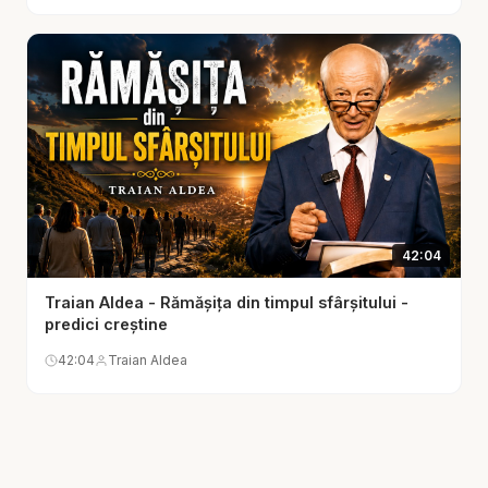
Se vede în felul în care vorbești. În alegerile pe
care le faci când ai opțiuni ușoare, dar greșite. În
modul în care tratezi oamenii fără să aștepți
recompensă. În felul în care îți păstrezi curăția,
limitele, adevărul și blândețea. Prietenia cu
Dumnezeu nu este doar un sentiment interior, ci o
identitate care produce roade vizibile.
Un alt punct puternic al predicii: prietenul lui
42:04
Dumnezeu nu Îl folosește pe Dumnezeu. Există o
religie a interesului, în care omul se apropie doar ca
Traian Aldea - Rămășița din timpul sfârșitului -
predici creștine
să primească: soluții, protecție, reușită, vindecare,
liniște. Prietenia autentică este diferită: îl cauți pe
42:04
Traian Aldea
Dumnezeu pentru Dumnezeu. Îl iubești pentru cine
este, nu doar pentru ce îți dă. Și chiar când nu
înțelegi tot, rămâi lângă El.