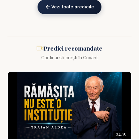
eKV82sp3xNBFw/join
Vezi toate predicile
Biblia zilnică: Ascultă Biblia într-un an pe
https://bibl
iazilnica.ro
Pastor Traian Aldea - Cine este Prietenul lui
Predici recomandate
Dumnezeu? - predici creștine
Continui să crești în Cuvânt
„Prietenul lui Dumnezeu” sună frumos, aproape
poetic. Dar în Biblie nu este o etichetă
sentimentală, ci un titlu rar, profund și costisitor.
Pentru că prietenia cu Dumnezeu nu se
construiește din vorbe, ci dintr-o relație reală:
credință, ascultare, sinceritate, loialitate și umblare
constantă cu El. Într-o vreme în care mulți vor
beneficiile credinței fără profunzimea ei, întrebarea
34:15
aceasta devine crucială: cine este, de fapt,