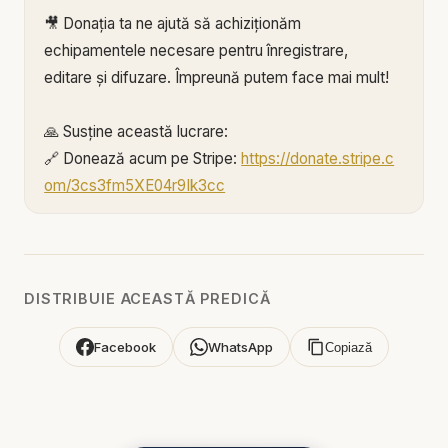
🎥 Donația ta ne ajută să achiziționăm
echipamentele necesare pentru înregistrare,
editare și difuzare. Împreună putem face mai mult!
🙏 Susține această lucrare:
🔗 Donează acum pe Stripe:
https://donate.stripe.c
om/3cs3fm5XE04r9Ik3cc
🌐 Sau pe:
https://BIBLIAZILNICA.RO
🌐
http://revolut.me/marius39jh
Mulțumim din inimă pentru că faci parte din
DISTRIBUIE ACEASTĂ PREDICĂ
această misiune! 💛
Facebook
WhatsApp
Copiază
Alătură-te acestui canal pentru a primi acces la
beneficii:
https://www.youtube.com/channel/UCK_IORoVpJ