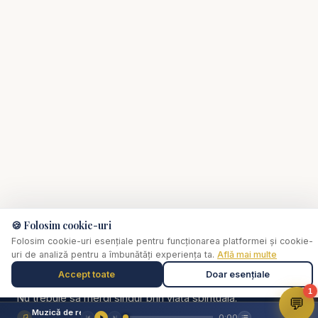
creștine:
https://bibliazilnica.ro
📌 Abonează-te pentru predici creștine care
zidesc credința:
https://www.youtube.com/resurse?sub_confirmati
on=1
Cursuri pentru sănătate spirituală
http://www.solas
criptura.ro
Vă punem la dispoziție o gamă variată de resurse
🍪 Folosim cookie-uri
precum: Predici creștine, Emisiuni creștine, Biblia
Folosim cookie-uri esențiale pentru funcționarea platformei și cookie-
audio, Studiu biblic, Devotional Zilnic.
uri de analiză pentru a îmbunătăți experiența ta.
Află mai multe
✞
Biserica Online
Accept toate
Doar esențiale
Traian Aldea - Cine este Prietenul lui Dumnezeu? -
1
Nu trebuie să mergi singur prin viața spirituală.
💬
predici creștine
Muzică de relaxare
0:00