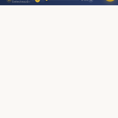
O comunitate creștină digitală — rugăciune, învățătură,
Selectează o piesă
comunitate. Biserica Online este aici pentru tine, oriunde te-ai
Devoțional zilnic 2025 publicat de Editura Viață și
afla.
Sănătate.
Devoțional zilnic audio realizat de Speranța tv și
Linkuri
Radio Vocea Speranței.
Biserica Online
Predici crestine - Carți audio - Cărți creștine audio
Despre noi
- Devoțional Zilnic - Cuvântul lui Dumnezeu pentru
Streaming Live
astăzi - Studiu Biblic - Descopera Biblia - curs
Rugăciune
biblic interactiv
Video
Cărți
https://www.youtube.com/results?search_query=r
De ce...?
esurse
Consiliere pastorală
Comunitate
Instalează Aplicația Studii Biblice
Donează