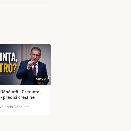
 urmează planul
arătând cum marile
 exista.
văr ne întărește
 împlini și profețiile
storia nu este un
ra poporului Său.
cestei predici aduce
48:27
ce până la marile
 scrisă de oameni
 Dănăiață - Credința,
- predici creștine
Valentin Dănăiață
 ale prezentului și
 fiecare mișcare
că, predica are un