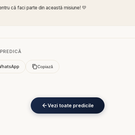
ntru că faci parte din această misiune! 💛
al pentru a primi acces la beneficii:
e.com/channel/UCK_IORoVpJeKV82sp3xNBFw/join
 Biblia într-un an pe
https://bibliazilnica.ro
 PREDICĂ
ă - Istoria și profeția: istoria confirmă profețiile - predici creștin
WhatsApp
Copiază
ia este Cuvântul inspirat al lui Dumnezeu? Răspunsul este simplu,
eția. În această predică profundă și revelatoare, pastorul Valentin
rie fascinantă prin Scriptură și prin istorie, demonstrând că ce
Vezi toate predicile
 împlinit întocmai, iar ceea ce urmează să se împlinească este dej
rofeția – istoria confirmă profețiile” este o dovadă clară că Dum