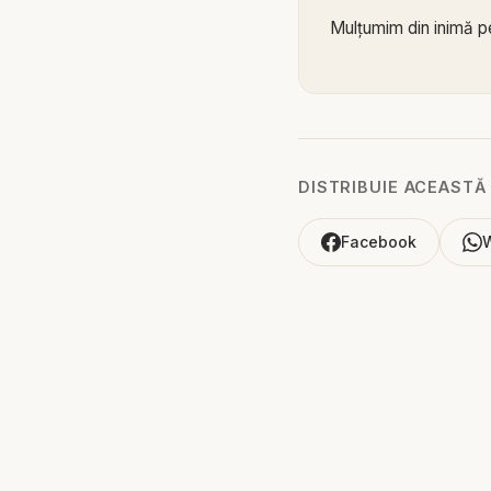
Mulțumim din inimă pe
Alătură-te acestui can
https://www.youtub
Biblia zilnică: Ascultă
DISTRIBUIE ACEASTĂ
Pastor Valentin Dănăiaț
Facebook
Cum putem ști că Bibl
istoria confirmă prof
conduce într-o călăto
spus prin profeți s-a
ochii noștri.
Predica „Istoria și p