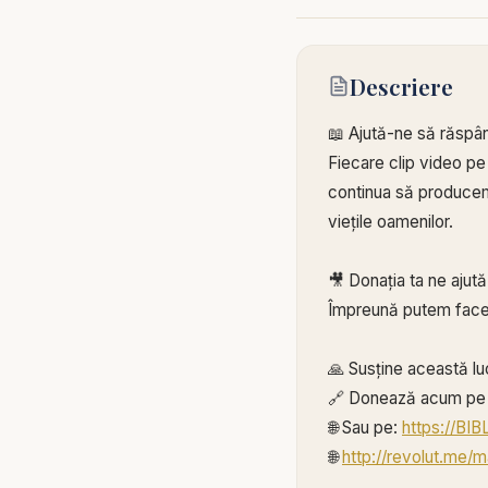
Descriere
📖 Ajută-ne să răspâ
Fiecare clip video pe
continua să producem 
viețile oamenilor.
🎥 Donația ta ne ajut
Împreună putem face
🙏 Susține această lu
🔗 Donează acum pe 
🌐 Sau pe:
https://BI
🌐
http://revolut.me/m