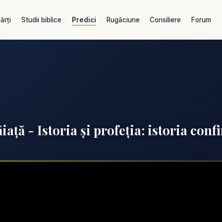
ărți
Studii biblice
Predici
Rugăciune
Consiliere
Forum
ață - Istoria și profeția: istoria conf