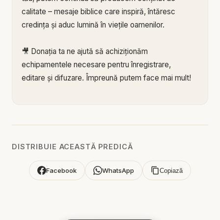
calitate – mesaje biblice care inspiră, întăresc
credința și aduc lumină în viețile oamenilor.
🎥 Donația ta ne ajută să achiziționăm
echipamentele necesare pentru înregistrare,
editare și difuzare. Împreună putem face mai mult!
🙏 Susține această lucrare:
🔗 Donează acum pe Stripe:
https://donate.stripe.c
om/3cs3fm5XE04r9Ik3cc
🌐 Sau pe:
https://BIBLIAZILNICA.RO
DISTRIBUIE ACEASTĂ PREDICĂ
🌐
http://revolut.me/marius39jh
Facebook
WhatsApp
Copiază
Mulțumim din inimă pentru că faci parte din
această misiune! 💛