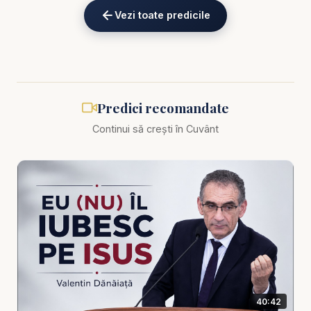
Alătură-te acestui canal pentru a primi acces la
Vezi toate predicile
beneficii:
https://www.youtube.com/channel/UCK_IORoVpJ
eKV82sp3xNBFw/join
Biblia zilnică: Ascultă Biblia într-un an pe
https://bibl
Predici recomandate
iazilnica.ro
Continui să crești în Cuvânt
Predici Pastor Valentin Dănăiață - Stăpânul Europei
din vremea sfârșitului - predici creștine
Europa nu este doar un continent cu istorie,
cultură, economie, politică și influență globală. Din
perspectivă biblică, Europa devine și un spațiu
simbolic al frământărilor profetice, al puterilor care
se ridică, se reorganizează, se aliază și încearcă
40:42
să-și impună direcția asupra lumii.