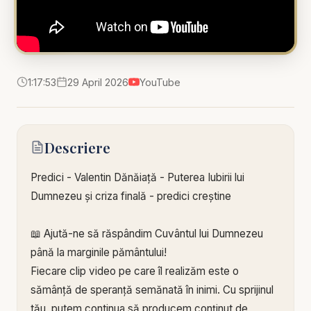
1:17:53
29 April 2026
YouTube
Descriere
Predici - Valentin Dănăiață - Puterea Iubirii lui
Dumnezeu și criza finală - predici creștine
📖 Ajută-ne să răspândim Cuvântul lui Dumnezeu
până la marginile pământului!
Fiecare clip video pe care îl realizăm este o
sămânță de speranță semănată în inimi. Cu sprijinul
tău, putem continua să producem conținut de