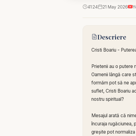
41:24
21 May 2026
Y
Descriere
Cristi Boariu - Puterea
Prietenii au o putere
Oamenii lângă care st
formăm pot să ne apr
suflet, Cristi Boariu 
nostru spiritual?
Mesajul arată că nimen
încuraja rugăciunea, p
greșite pot normaliza 