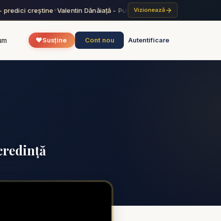
predici creștine
Valentin Dănăiață - Puterea harului lui Dumnezeu - pr
Vizionează
✦
❤️
Cont nou
um
Susține
Autentificare
 credință