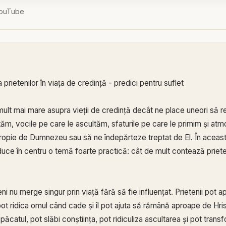
ouTube
 prietenilor în viața de credință - predici pentru suflet
 mult mai mare asupra vieții de credință decât ne place uneori să
ăm, vocile pe care le ascultăm, sfaturile pe care le primim și atm
opie de Dumnezeu sau să ne îndepărteze treptat de El. În aceas
aduce în centru o temă foarte practică: cât de mult contează priete
i nu merge singur prin viață fără să fie influențat. Prietenii pot a
ot ridica omul când cade și îl pot ajuta să rămână aproape de Hrist
păcatul, pot slăbi conștiința, pot ridiculiza ascultarea și pot tra