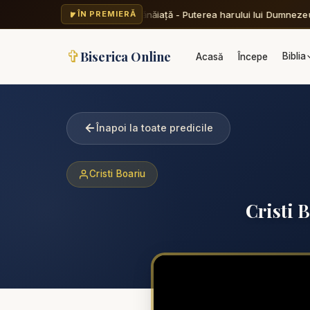
Valentin Dănăiață - Puterea harului lui Dumnezeu 
ÎN PREMIERĂ
✞
Biserica Online
Biblia
Acasă
Începe
Înapoi la toate predicile
Cristi Boariu
Cristi B