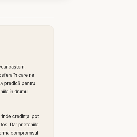
 recunoaștem.
osfera în care ne
tă predică pentru
niile în drumul
prinde credința, pot
os. Dar prieteniile
nsforma compromisul