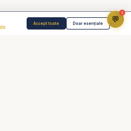
1
💬
Accept toate
Doar esențiale
lte
Disclaimer
Consilierea pastorală nu înlocuiește psihoterapia,
diagnosticul medical, tratamentul medical sau intervenția
de urgență. În caz de pericol, abuz, gânduri suicidare
sau urgență, contactează imediat 112 sau un specialist
autorizat.
dință