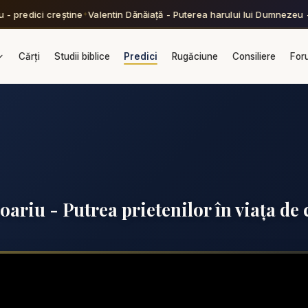
- predici creștine
Valentin Dănăiață - Puterea harului lui Dumnezeu - 
✦
Cărți
Studii biblice
Predici
Rugăciune
Consiliere
For
oariu - Putrea prietenilor în viața de