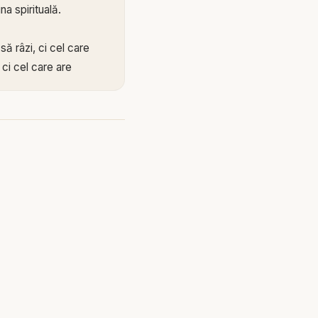
na spirituală.
ă râzi, ci cel care
 ci cel care are
e ajută să rămâi în
ificată de mediul
 cade dintr-odată, ci
început doar
 cred, care ne
ă are nevoie de
ctă prin caracter,