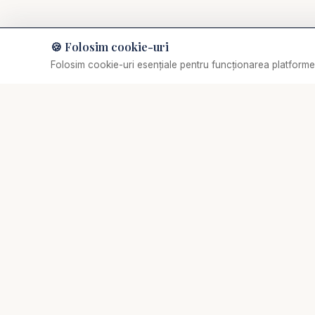
🍪 Folosim cookie-uri
Muzică de relaxare
Folosim cookie-uri esențiale pentru funcționarea platformei
Selectează o piesă
✞
Biserica Online
Nu trebuie să mergi singur prin viața spirituală.
Comunitate creștină digitală de rugăciune, consiliere
pastorală și creștere biblică.
Aca