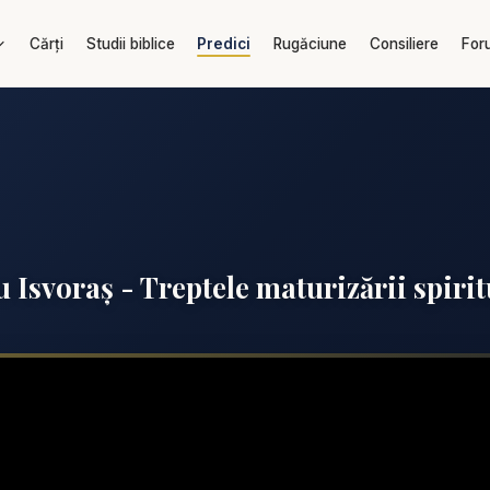
Cărți
Studii biblice
Predici
Rugăciune
Consiliere
For
u Isvoraș - Treptele maturizării spirit