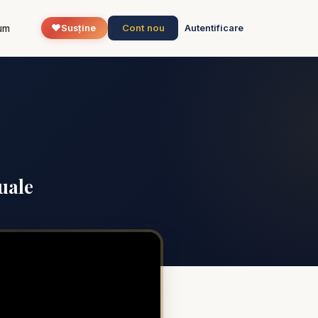
❤️
Cont nou
um
Susține
Autentificare
uale