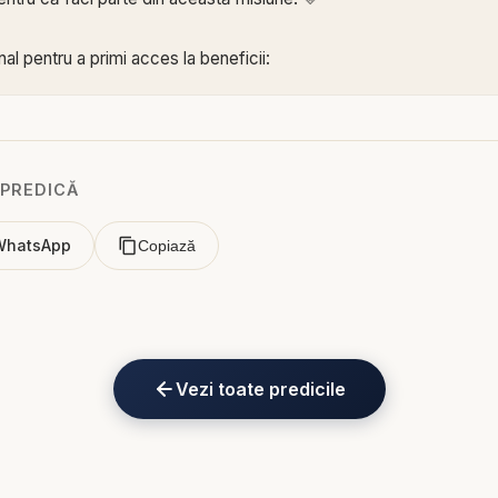
al pentru a primi acces la beneficii:
e.com/channel/UCK_IORoVpJeKV82sp3xNBFw/join
 Biblia într-un an pe
https://bibliazilnica.ro
 PREDICĂ
Treptele maturizării spirituale - predici creștine
WhatsApp
Copiază
e o experiență statică, ci o călătorie de creștere continuă. De la
a maturitatea deplină în Hristos, fiecare credincios este chemat să
ării și al aprofundării credinței. În predica „Treptele maturizării spir
 proces al creșterii interioare și arată cum putem urca pas cu pas 
Vezi toate predicile
mnezeu.
maturizarea spirituală nu se întâmplă peste noapte și nici nu este 
ce. Ea începe cu primul pas al credinței – acceptarea lui Hristos c