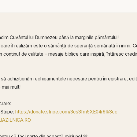
ndim Cuvântul lui Dumnezeu până la marginile pământului!
 care îl realizăm este o sămânță de speranță semănată în inimi. Cu
conținut de calitate – mesaje biblice care inspiră, întăresc credin
ă să achiziționăm echipamentele necesare pentru înregistrare, edita
 mai mult!
crare:
Stripe:
https://donate.stripe.com/3cs3fm5XE04r9Ik3cc
BLIAZILNICA.RO
ntru că faci parte din această misiune! 💛