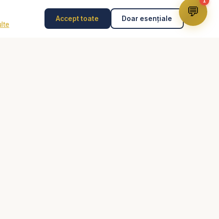
avansezi pe calea
1
💬
Accept toate
Doar esențiale
lte
Disclaimer
Consilierea pastorală nu înlocuiește psihoterapia,
diagnosticul medical, tratamentul medical sau intervenția
de urgență. În caz de pericol, abuz, gânduri suicidare
sau urgență, contactează imediat 112 sau un specialist
știne, Biblia audio,
autorizat.
e
Dumnezeu pentru