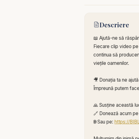
Descriere
📖 Ajută-ne să răspâ
Fiecare clip video pe
continua să producem 
viețile oamenilor.
🎥 Donația ta ne ajut
Împreună putem face
🙏 Susține această lu
🔗 Donează acum pe 
🌐 Sau pe:
https://BI
Mulțumim din inimă pe