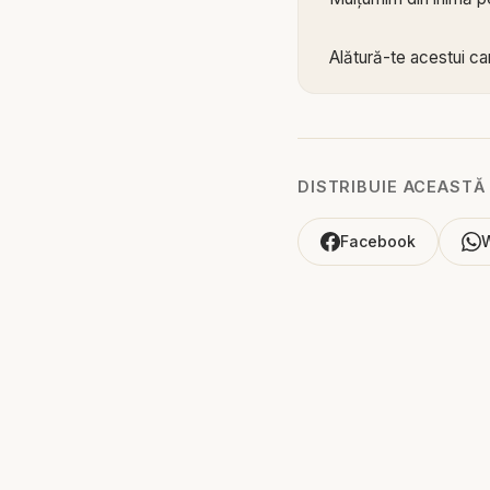
Alătură-te acestui can
https://www.youtub
Biblia zilnică: Ascultă
DISTRIBUIE ACEASTĂ
Pastor Savu Isvoraș - 
Facebook
Viața creștină nu est
convertirii și până l
transformării, al învăț
Isvoraș explică acest
mai profundă cu Du
Mesajul subliniază că 
cunoștințelor teologi