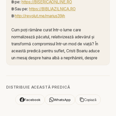
🌐 pe:
https://BISERICAONLINE.RO
🌐 Sau pe:
https://BIBLIAZILNICA.RO
🌐
http://revolut.me/marius39jh
Cum poți rămâne curat într-o lume care
normalizează păcatul, relativizează adevărul și
transformă compromisul într-un mod de viață? În
această predică pentru suflet, Cristi Boariu aduce
un mesaj despre haina albă a neprihănirii, despre
curăția inimii și despre chemarea de a trăi
credincios într-un mediu care încearcă permanent
să murdărească sufletul.
DISTRIBUIE ACEASTĂ PREDICĂ
Biblia folosește imaginea hainei albe pentru a vorbi
despre iertare, curățire și neprihănirea oferită de
Facebook
WhatsApp
Copiază
Isus Hristos. Omul nu își poate spăla singur vina și
nu își poate construi mântuirea prin eforturi