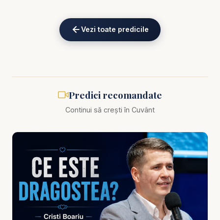
personale. Haina curată este darul harului, primit
prin pocăință și credință în jertfa Mântuitorului.
Vezi toate predicile
Mesajul subliniază că a purta haina albă nu
înseamnă doar a avea o aparență religioasă.
Dumnezeu privește dincolo de cuvinte, poziții și
reputație. El cercetează gândurile, motivațiile,
Predici recomandate
alegerile ascunse și felul în care trăim atunci când
Continui să crești în Cuvânt
nimeni nu ne vede. Curăția adevărată începe în
inimă și se reflectă în întreaga viață.
Lumea murdară nu este doar mediul exterior, ci și
sistemul de valori care promovează egoismul,
imoralitatea, minciuna, lăcomia și lipsa respectului
față de Dumnezeu. Credinciosul este chemat să
trăiască în această lume fără să preia spiritul ei. El