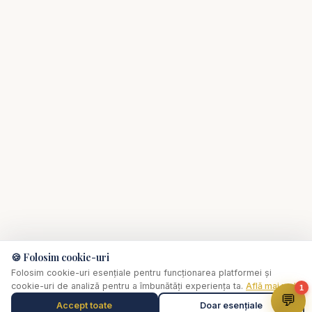
#hristos #har #pocainta #credinta #viatacrestina
#mesajbiblic
🍪 Folosim cookie-uri
Folosim cookie-uri esențiale pentru funcționarea platformei și
✞
cookie-uri de analiză pentru a îmbunătăți experiența ta.
Află mai multe
Biserica Online
1
💬
Accept toate
Doar esențiale
Muzică de relaxare