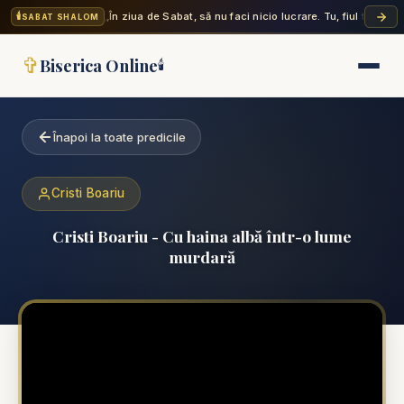
🕯️
„În ziua de Sabat, să nu faci nicio lucrare. Tu, fiul tău, fiic
SABAT SHALOM
✞
Biserica Online
🕯️
Înapoi la toate predicile
Cristi Boariu
Cristi Boariu - Cu haina albă într-o lume
murdară