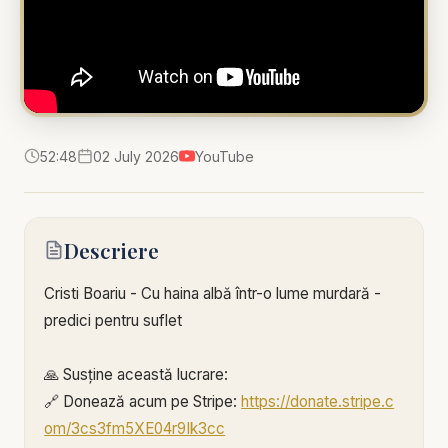
52:48
02 July 2026
YouTube
Descriere
Cristi Boariu - Cu haina albă într-o lume murdară -
predici pentru suflet
🙏 Susține această lucrare:
🔗 Donează acum pe Stripe:
https://donate.stripe.c
om/3cs3fm5XE04r9Ik3cc