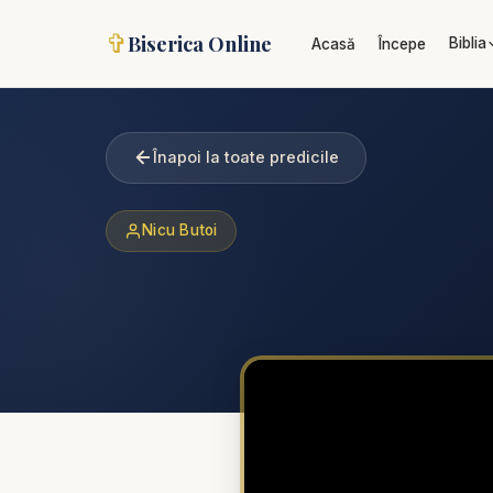
✞
Biserica Online
Biblia
Acasă
Începe
Înapoi la toate predicile
Nicu Butoi