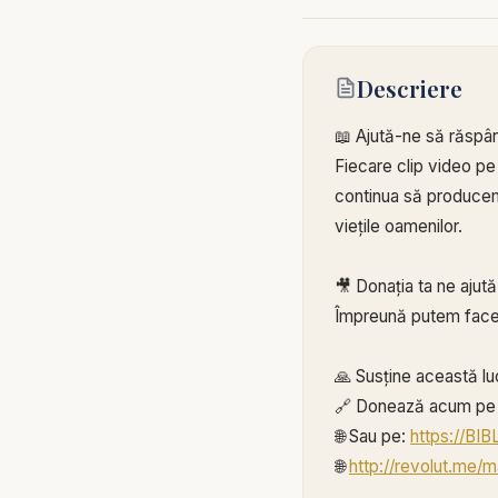
Descriere
📖 Ajută-ne să răspâ
Fiecare clip video pe
continua să producem 
viețile oamenilor.
🎥 Donația ta ne ajut
Împreună putem face
🙏 Susține această lu
🔗 Donează acum pe 
🌐 Sau pe:
https://BI
🌐
http://revolut.me/m