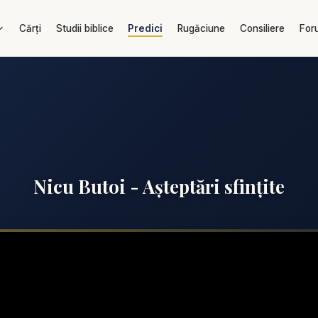
Cărți
Studii biblice
Predici
Rugăciune
Consiliere
For
Nicu Butoi - Așteptări sfințite