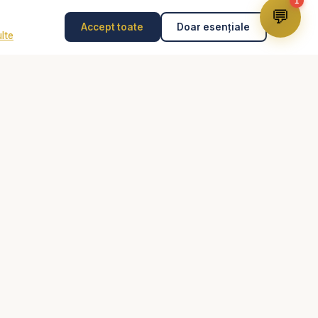
1
💬
Accept toate
Doar esențiale
lte
Disclaimer
Consilierea pastorală nu înlocuiește psihoterapia,
diagnosticul medical, tratamentul medical sau intervenția
de urgență. În caz de pericol, abuz, gânduri suicidare
sau urgență, contactează imediat 112 sau un specialist
rți creștine audio,
autorizat.
copii, Studiu biblic,
dici creștine
Dumnezeu pentru
fințite - predici