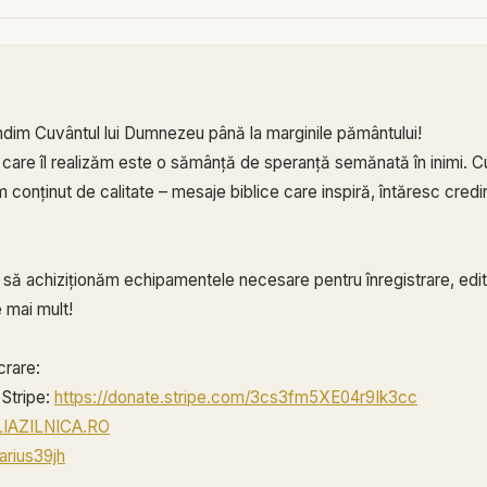
ndim Cuvântul lui Dumnezeu până la marginile pământului!
 care îl realizăm este o sămânță de speranță semănată în inimi. Cu
conținut de calitate – mesaje biblice care inspiră, întăresc credin
ă să achiziționăm echipamentele necesare pentru înregistrare, edita
 mai mult!
crare:
Stripe:
https://donate.stripe.com/3cs3fm5XE04r9Ik3cc
BLIAZILNICA.RO
arius39jh