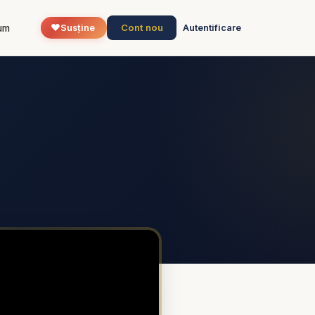
❤️
Cont nou
um
Susține
Autentificare