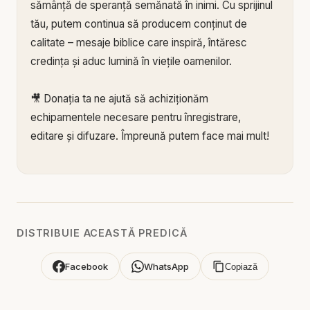
sămânță de speranță semănată în inimi. Cu sprijinul
tău, putem continua să producem conținut de
calitate – mesaje biblice care inspiră, întăresc
credința și aduc lumină în viețile oamenilor.
🎥 Donația ta ne ajută să achiziționăm
echipamentele necesare pentru înregistrare,
editare și difuzare. Împreună putem face mai mult!
🙏 Susține această lucrare:
🔗 Donează acum pe Stripe:
https://donate.stripe.c
om/3cs3fm5XE04r9Ik3cc
🌐 Sau pe:
https://BIBLIAZILNICA.RO
DISTRIBUIE ACEASTĂ PREDICĂ
🌐
http://revolut.me/marius39jh
Facebook
WhatsApp
Copiază
Mulțumim din inimă pentru că faci parte din
această misiune! 💛