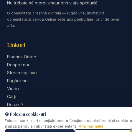
Sănătate.
Nu trebuie să mergi singur prin viața spirituală.
Devoțional zilnic audio realizat de Speranța tv și
O comunitate creștină digitală — rugăciune, învățătură,
Radio Vocea Speranței.
comunitate. Biserica Online este aici pentru tine, oriunde te-ai
afla.
Predici crestine - Carți audio - Cărți creștine audio
- Devoțional Zilnic - Cuvântul lui Dumnezeu pentru
Linkuri
astăzi - Studiu Biblic - Descopera Biblia - curs
biblic interactiv
Biserica Online
Despre noi
https://www.youtube.com/results?search_query=r
Streaming Live
esurse
Rugăciune
Video
Studii Biblice
Cărți
De ce...?
#valentindanaiata #predici #predicicrestine
Consiliere pastorală
🍪 Folosim cookie-uri
#neprihanire #adevarataneprihanire
Comunitate
Folosim cookie-uri esențiale pentru funcționarea platformei și cookie-u
analiză pentru a îmbunătăți experiența ta.
Află mai multe
#putereacredintei #credinta #har #mantuire
Susține lucrarea