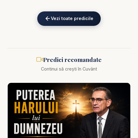
Alătură-te acestui canal pentru a primi acces la
Vezi toate predicile
beneficii:
https://www.youtube.com/channel/UCK_IORoVpJ
eKV82sp3xNBFw/join
Biblia zilnică: Ascultă Biblia într-un an pe
https://bibl
Predici recomandate
iazilnica.ro
Continui să crești în Cuvânt
Predici Pastor Valentin Dănăiață - Adevărata
neprihănire și Puterea Credinței - predici creștine
Adevărata neprihănire nu este o imagine religioasă
atent construită, o listă de fapte bune sau o formă
de moralitate prin care omul încearcă să pară
acceptabil înaintea lui Dumnezeu. Neprihănirea