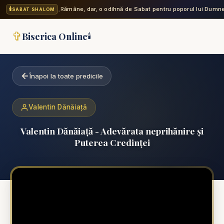
🕯️
„Rămâne, dar, o odihnă de Sabat pentru poporul lui Dumne
SABAT SHALOM
✞
Biserica Online
🕯️
Înapoi la toate predicile
Valentin Dănăiață
Valentin Dănăiață - Adevărata neprihănire și
Puterea Credinței