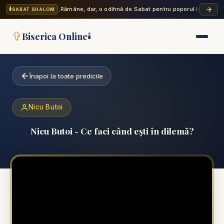
🕯️
„Rămâne, dar, o odihnă de Sabat pentru poporul lui Dumne
SABAT SHALOM
✞
Biserica Online
🕯️
Înapoi la toate predicile
Nicu Butoi
Nicu Butoi - Ce faci când ești în dilemă?