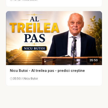
Pastorul Nicu Butoi amintește exemple biblice
precum Avraam, Iov, Pavel sau Petru, oameni care
s-au confruntat cu dileme uriașe, dar care au ales
încrederea în locul fricii. Avraam a urcat pe munte
fără să înțeleagă de ce, Iov a rămas credincios
chiar și când a pierdut totul, Pavel a continuat să
predice deși a fost prigonit, iar Petru a fost refăcut
după cădere. Toți aceștia au învățat că Dumnezeu
35:50
nu le-a cerut să înțeleagă totul, ci să creadă.
Nicu Butoi - Al treilea pas - predici creștine
Predica te provoacă să te oprești din agitația
35:50
Nicu Butoi
zilnică și să privești dilemele vieții dintr-o
perspectivă nouă: nu ca pe obstacole, ci ca pe
chemări la o credință mai profundă. Dilema devine
un laborator spiritual, locul unde învățăm să