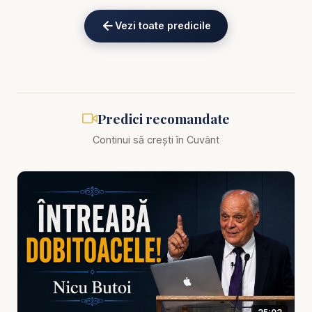
eKV82sp3xNBFw/join
Vezi toate predicile
Pastor Nicu Butoi - Nicu Butoi - Ce faci când ești în
dilemă? - predici creștine
Ce faci când nu mai știi încotro s-o apuci? Când
Predici recomandate
toate drumurile par închise și tăcerea lui Dumnezeu
Continui să crești în Cuvânt
devine mai grea decât orice răspuns? În această
predică profundă și plină de înțelepciune, pastorul
Nicu Butoi vorbește despre momentele acelea din
viață în care omul credincios ajunge la răscruce —
în dilema dintre ceea ce vrea Dumnezeu și ceea
ce dorește inima.
Predica „Ce faci când ești în dilemă?” este o
explorare a modului în care Dumnezeu lucrează în