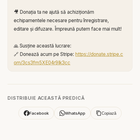
🎥 Donația ta ne ajută să achiziționăm
echipamentele necesare pentru înregistrare,
editare și difuzare. Împreună putem face mai mult!
🙏 Susține această lucrare:
🔗 Donează acum pe Stripe:
https://donate.stripe.c
om/3cs3fm5XE04r9Ik3cc
🌐 Sau pe:
https://BIBLIAZILNICA.RO
🌐
http://revolut.me/marius39jh
Mulțumim din inimă pentru că faci parte din
DISTRIBUIE ACEASTĂ PREDICĂ
această misiune! 💛
Facebook
WhatsApp
Copiază
Alătură-te acestui canal pentru a primi acces la
beneficii:
https://www.youtube.com/channel/UCK_IORoVpJ