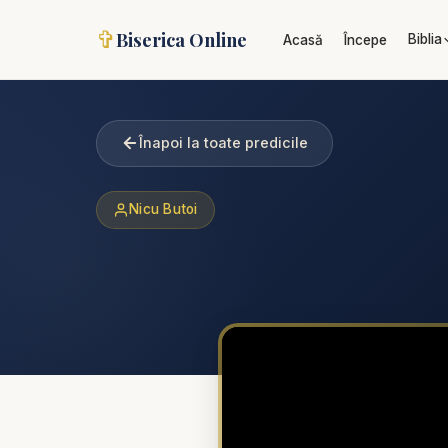
✞
Biserica Online
Biblia
Acasă
Începe
Înapoi la toate predicile
Nicu Butoi