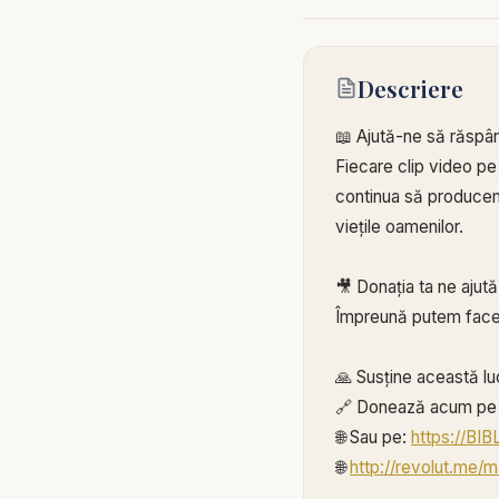
Descriere
📖 Ajută-ne să răspâ
Fiecare clip video pe
continua să producem 
viețile oamenilor.
🎥 Donația ta ne ajut
Împreună putem face
🙏 Susține această lu
🔗 Donează acum pe 
🌐 Sau pe:
https://BI
🌐
http://revolut.me/m