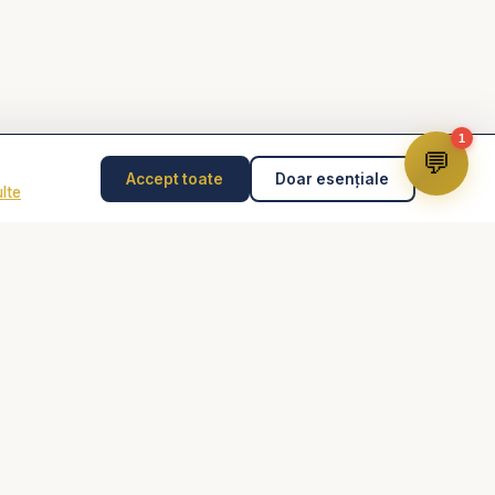
copii, Studiu biblic,
! - predici creștine
1
💬
Accept toate
Doar esențiale
lte
Dumnezeu pentru
Disclaimer
Consilierea pastorală nu înlocuiește psihoterapia,
diagnosticul medical, tratamentul medical sau intervenția
de urgență. În caz de pericol, abuz, gânduri suicidare
sau urgență, contactează imediat 112 sau un specialist
autorizat.
Isus #Credinta