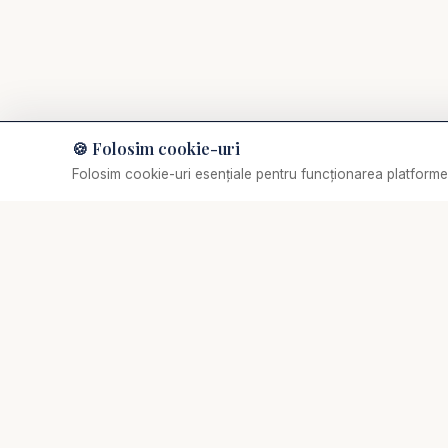
Audiobook-uri creștine
Resurse creștine, Scoa
Devoțional zilnic 2026
Devoțional zilnic aud
Cuvântul lui Dumneze
🍪 Folosim cookie-uri
Muzică de relaxare
Folosim cookie-uri esențiale pentru funcționarea platformei
Selectează o piesă
Predici crestine - Car
✞
Biserica Online
astăzi - Studiu Biblic
Nu trebuie să mergi singur prin viața spirituală.
https://www.youtube
O comunitate creștină digitală — rugăciune, învățătură,
comunitate. Biserica Online este aici pentru tine, oriunde
te-ai afla.
Aplicația Studii Biblice
#NicuButoi #PrediciC
#TrezireSpirituala #