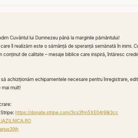
ndim Cuvântul lui Dumnezeu până la marginile pământului!
 care îl realizăm este o sămânță de speranță semănată în inimi. Cu
conținut de calitate – mesaje biblice care inspiră, întăresc credin
ă să achiziționăm echipamentele necesare pentru înregistrare, edita
 mai mult!
crare:
Stripe:
https://donate.stripe.com/3cs3fm5XE04r9Ik3cc
BLIAZILNICA.RO
arius39jh