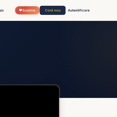
❤️
Cont nou
um
Susține
Autentificare