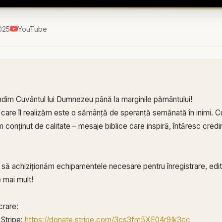
025
YouTube
ndim Cuvântul lui Dumnezeu până la marginile pământului!
 care îl realizăm este o sămânță de speranță semănată în inimi. Cu
conținut de calitate – mesaje biblice care inspiră, întăresc credin
ă să achiziționăm echipamentele necesare pentru înregistrare, edita
 mai mult!
crare:
Stripe:
https://donate.stripe.com/3cs3fm5XE04r9Ik3cc