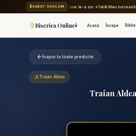
🕯️
„Isus le-a zis: «Tatăl Meu lucreaz
SABAT SHALOM
✞
Biserica Online
🕯️
Biblia
Acasă
Începe
Înapoi la toate predicile
Traian Aldea
Traian Aldea