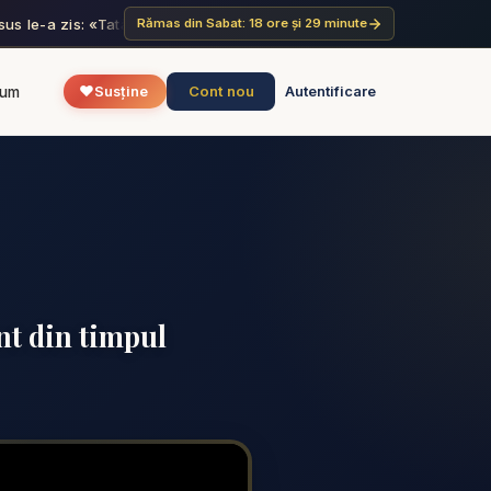
Isus le-a zis: «Tatăl Meu lucrează până acum și Eu de asemenea lucrez
Rămas din Sabat: 18 ore și 29 minute
❤️
Cont nou
rum
Susține
Autentificare
nt din timpul