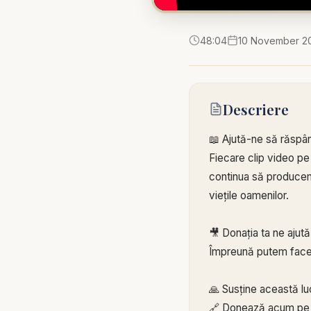
48:04
10 November 2
Descriere
📖 Ajută-ne să răspâ
Fiecare clip video pe
continua să producem 
viețile oamenilor.
🎥 Donația ta ne ajut
Împreună putem face
🙏 Susține această lu
🔗 Donează acum pe 