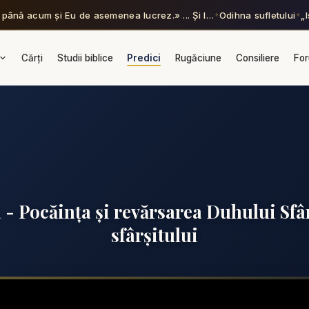
ă până acum și Eu de asemenea lucrez.» ... Și l…
Odihna sufletului
„
✦
✦
Cărți
Studii biblice
Predici
Rugăciune
Consiliere
Fo
 - Pocăința și revărsarea Duhului Sfâ
sfârșitului