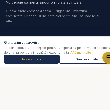
Nu trebuie să mergi singur prin viața spirituală.
Predici crestine - Carți audio - Cărți creștine audio
O comunitate creștină digitală — rugăciune, învățătură,
- Devoțional Zilnic - Cuvântul lui Dumnezeu pentru
comunitate. Biserica Online este aici pentru tine, oriunde te-ai
astăzi - Studiu Biblic - Descopera Biblia - curs
afla.
biblic interactiv
Linkuri
https://www.youtube.com/results?search_query=r
🍪 Folosim cookie-uri
esurse
Biserica Online
Folosim cookie-uri esențiale pentru funcționarea platformei și cookie-u
de analiză pentru a îmbunătăți experiența ta.
Află mai multe
Despre noi

Accept toate
Doar esențiale
Instalează Aplicația Studii Biblice
Streaming Live
Muzică de relaxare
0:00
Selectează o piesă
Rugăciune
#predici #FlorinLaiu #PrediciCrestine
Video
#FrumoasaSiBestia #FiaraDinApocalipsa
Cărți
#Apocalipsa #TimpulEsteAproape #ProfețiiBiblice
De ce...?
#AdevarBiblic #Credinta #SemneleTimpului #Biblia
Consiliere pastorală
#adventist
Comunitate
Susține lucrarea