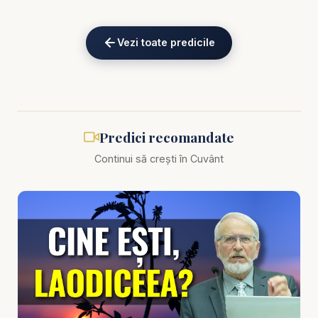
Alătură-te acestui canal pentru a primi acces la
Vezi toate predicile
beneficii:
https://www.youtube.com/channel/UCK_IORoVpJ
eKV82sp3xNBFw/join
Biblia zilnică: Ascultă Biblia într-un an pe
https://bibl
Predici recomandate
iazilnica.ro
Continui să crești în Cuvânt
Predici Florin Lăiu - Ultima mutare din istoria
omenirii - predici creștine
Istoria omenirii nu se desfășoară la întâmplare și nu
înaintează fără sens. Dincolo de evenimente,
imperii, conflicte, sisteme și schimbări care par
uneori haotice, Biblia arată că lumea se îndreaptă