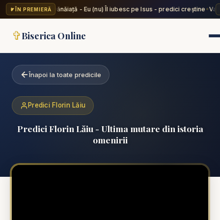
Valentin Dănăiață - Eu (nu) Îl iubesc pe Isus - predici creștine
Vale
ÎN PREMIERĂ
✦
✞
Biserica Online
Înapoi la toate predicile
Predici Florin Lăiu
Predici Florin Lăiu - Ultima mutare din istoria
omenirii