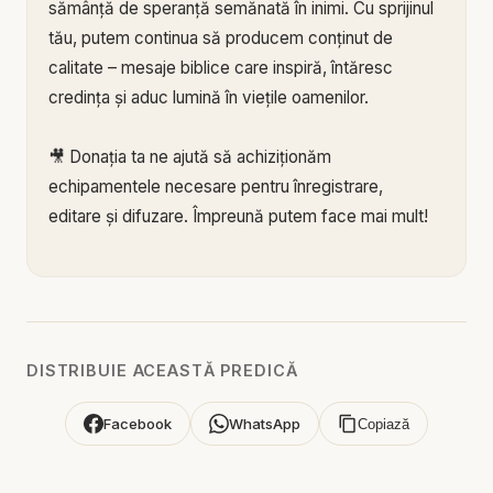
sămânță de speranță semănată în inimi. Cu sprijinul
tău, putem continua să producem conținut de
calitate – mesaje biblice care inspiră, întăresc
credința și aduc lumină în viețile oamenilor.
🎥 Donația ta ne ajută să achiziționăm
echipamentele necesare pentru înregistrare,
editare și difuzare. Împreună putem face mai mult!
🙏 Susține această lucrare:
🔗 Donează acum pe Stripe:
https://donate.stripe.c
om/3cs3fm5XE04r9Ik3cc
🌐 Sau pe:
https://BIBLIAZILNICA.RO
DISTRIBUIE ACEASTĂ PREDICĂ
🌐
http://revolut.me/marius39jh
Facebook
WhatsApp
Copiază
Mulțumim din inimă pentru că faci parte din
această misiune! 💛