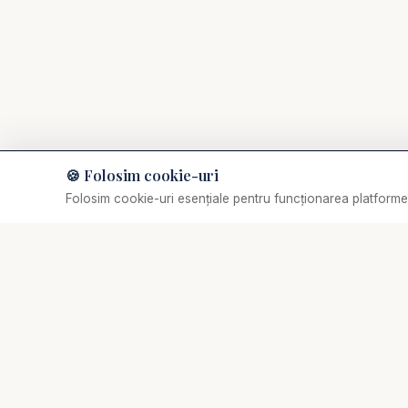
🍪 Folosim cookie-uri
Muzică de relaxare
Folosim cookie-uri esențiale pentru funcționarea platformei
Selectează o piesă
✞
Biserica Online
Nu trebuie să mergi singur prin viața spirituală.
O comunitate creștină digitală — rugăciune, învățătură,
comunitate. Biserica Online este aici pentru tine, oriunde
te-ai afla.