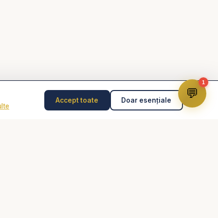
1
💬
Accept toate
Doar esențiale
lte
Disclaimer
Consilierea pastorală nu înlocuiește psihoterapia,
diagnosticul medical, tratamentul medical sau intervenția
de urgență. În caz de pericol, abuz, gânduri suicidare
sau urgență, contactează imediat 112 sau un specialist
autorizat.