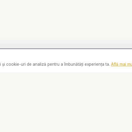
 și cookie-uri de analiză pentru a îmbunătăți experiența ta.
Află mai mu
0:00
Linkuri
Social
Biserica Online
📘
Facebook
Despre noi
📸
Instagram
Streaming Live
▶️
YouTube
Rugăciune
💬
WhatsApp
Video
Contact
Cărți
De ce...?