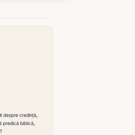
ti despre credință,
tă predică biblică,
c?