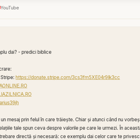
YouTube
lu dai? - predici biblice
crare:
Stripe:
https://donate.stripe.com/3cs3fm5XE04r9Ik3cc
ICAONLINE.RO
BLIAZILNICA.RO
arius39jh
n mesaj prin felul în care trăiește. Chiar și atunci când nu vorbeș
i relațiile tale spun ceva despre valorile pe care le urmezi. În aceas
ntrebare directă și necesară: ce exemplu dai celor care te prives