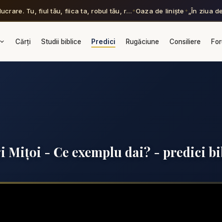
ucrare. Tu, fiul tău, fiica ta, robul tău, r…
Oaza de liniște
„În ziua de
✦
✦
Cărți
Studii biblice
Predici
Rugăciune
Consiliere
Fo
i Mițoi - Ce exemplu dai? - predici bi