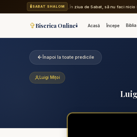
🕯️
„În ziua de Sabat, să nu faci nicio l
SABAT SHALOM
✞
Biserica Online
🕯️
Biblia
Acasă
Începe
Înapoi la toate predicile
Luigi Mițoi
Luig