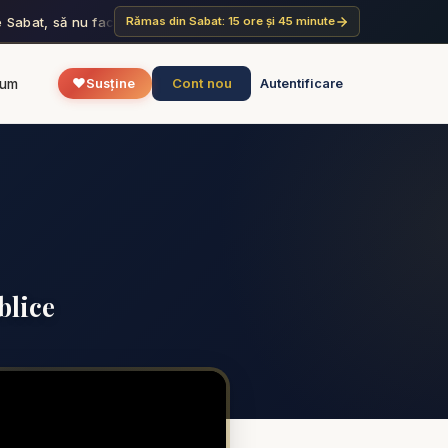
 Sabat, să nu faci nicio lucrare. Tu, fiul tău, fiica ta, robul tău, r…
Oa
Rămas din Sabat: 15 ore și 45 minute
✦
❤️
Cont nou
rum
Susține
Autentificare
blice