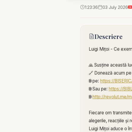
1:23:36
03 July 2026
Descriere
Luigi Mițoi - Ce exemp
🙏 Susține această lu
🔗 Donează acum pe 
🌐 pe:
https://BISER
🌐 Sau pe:
https://BI
🌐
http://revolut.me/m
Fiecare om transmite u
alegerile, reacțiile ș
Luigi Mițoi aduce o î