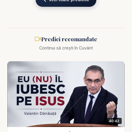
Biblia zilnică: Ascultă Biblia într-un an pe
https://bibl
iazilnica.ro
Pastor Valentin Dănăiață - Religia păcatului -
Predici recomandate
predici creștine
Continui să crești în Cuvânt
Există o formă de religie care păstrează limbajul
credinței, dar pierde esența ascultării. O religie
care vorbește despre Dumnezeu, dar tolerează
păcatul. O religie care păstrează aparențele
evlaviei, dar nu mai produce zdrobire, pocăință și
transformare reală. În această predică profundă,
Valentin Dănăiață abordează tema religiei
păcatului, o expresie puternică și incomodă, care
40:42
descrie pericolul unei vieți spirituale în care omul
încearcă să-L aibă pe Dumnezeu fără să renunțe