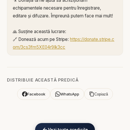
🎥 Donația ta ne ajută să achiziționăm
echipamentele necesare pentru înregistrare,
editare și difuzare. Împreună putem face mai mult!
🙏 Susține această lucrare:
🔗 Donează acum pe Stripe:
https://donate.stripe.c
om/3cs3fm5XE04r9Ik3cc
🌐 Sau pe:
https://BIBLIAZILNICA.RO
🌐
http://revolut.me/marius39jh
Mulțumim din inimă pentru că faci parte din
DISTRIBUIE ACEASTĂ PREDICĂ
această misiune! 💛
Facebook
WhatsApp
Copiază
Alătură-te acestui canal pentru a primi acces la
beneficii:
https://www.youtube.com/channel/UCK_IORoVpJ
eKV82sp3xNBFw/join
Vezi toate predicile