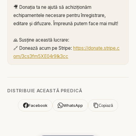
🎥 Donația ta ne ajută să achiziționăm
echipamentele necesare pentru înregistrare,
editare și difuzare. Împreună putem face mai mult!
🙏 Susține această lucrare:
🔗 Donează acum pe Stripe:
https://donate.stripe.c
om/3cs3fm5XE04r9Ik3cc
🌐 Sau pe:
https://BIBLIAZILNICA.RO
🌐
http://revolut.me/marius39jh
Mulțumim din inimă pentru că faci parte din
DISTRIBUIE ACEASTĂ PREDICĂ
această misiune! 💛
Facebook
WhatsApp
Copiază
Alătură-te acestui canal pentru a primi acces la
beneficii:
https://www.youtube.com/channel/UCK_IORoVpJ