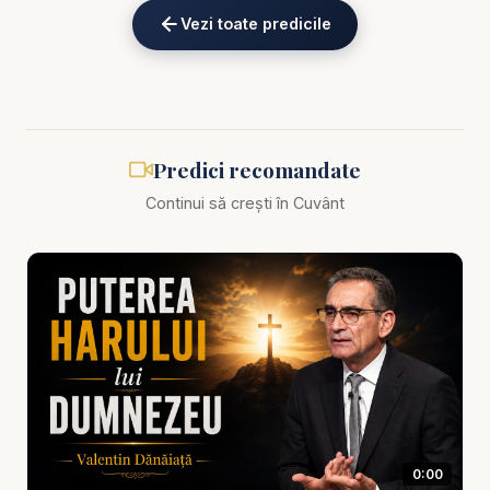
eKV82sp3xNBFw/join
Vezi toate predicile
Biblia zilnică: Ascultă Biblia într-un an pe
https://bibl
iazilnica.ro
Pastor Valentin Dănăiață - Lupta bisericii finale -
Predici recomandate
Urmează-L pe Hristos! - predici creștine
Continui să crești în Cuvânt
Istoria omenirii se apropie de punctul ei culminant,
iar lupta care se desfășoară nu mai este una
vizibilă, ci spirituală. În această predică intensă și
profundă, pastorul Valentin Dănăiață vorbește
despre „Lupta bisericii finale”, o confruntare care
are loc nu între oameni, ci între adevăr și înșelare,
între lumină și întuneric, între Hristos și cel rău. Este
o chemare clară, urgentă: „Urmează-L pe
0:00
Hristos!”