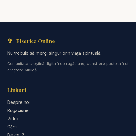
precum: Predici creștine, Emisiuni creștine, Biblia
audio, Studiu biblic
Valentin Dănăiață - Lupta bisericii finale -
Urmează-L pe Hristos! - predici creștine
✞
Biserica Online
Devoțional zilnic 2025 publicat de Editura Viață și
Nu trebuie să mergi singur prin viața spirituală.
Sănătate.
Comunitate creștină digitală de rugăciune, consiliere pastorală și
Devoțional zilnic audio realizat de Speranța tv și
creștere biblică.
Radio Vocea Speranței.
Linkuri
Predici crestine - Carți audio - Cărți creștine audio
- Devoțional Zilnic - Cuvântul lui Dumnezeu pentru
Despre noi
astăzi - Studiu Biblic - Descopera Biblia - curs
Rugăciune
biblic interactiv
Video
Cărți
https://www.youtube.com/results?search_query=r
De ce...?