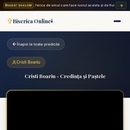
🕯️
„Ferice de omul care face lucrul acesta și de fiul omului c
SABAT SHALOM
✞
Biserica Online
🕯️
Înapoi la toate predicile
Cristi Boariu
Cristi Boariu - Credința și Paștele