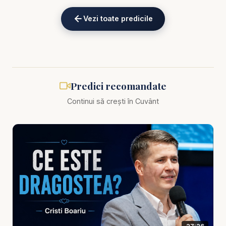
lor de a ieși singuri din Egipt. Salvarea venea prin
Vezi toate predicile
ascultare și credință în ceea ce spusese
Dumnezeu. Acolo se vede una dintre cele mai
adânci lecții ale Paștelui: Dumnezeu oferă
scăparea, dar omul trebuie să răspundă prin
credință.
Predici recomandate
Continui să crești în Cuvânt
Cristi Boariu subliniază că Paștele este o imagine
puternică a Evangheliei. Mielul pascal îl
prefigurează pe Hristos, sângele de pe ușori
vorbește despre protecție și ispășire, iar ieșirea
din Egipt devine imaginea eliberării din robia
păcatului. Dar toate acestea nu sunt doar adevăruri
teologice frumoase. Ele cer răspuns personal. Nu
este suficient să știi ce s-a întâmplat. Întrebarea
este dacă trăiești și tu prin credință în Mielul lui