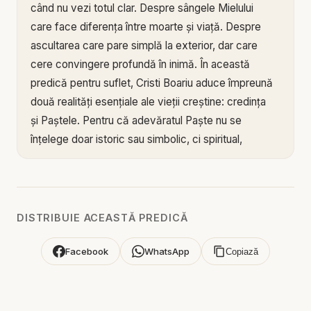
când nu vezi totul clar. Despre sângele Mielului
care face diferența între moarte și viață. Despre
ascultarea care pare simplă la exterior, dar care
cere convingere profundă în inimă. În această
predică pentru suflet, Cristi Boariu aduce împreună
două realități esențiale ale vieții creștine: credința
și Paștele. Pentru că adevăratul Paște nu se
înțelege doar istoric sau simbolic, ci spiritual,
personal și transformator.
Mesajul pornește de la primul Paște din Egipt, când
poporul lui Dumnezeu se afla încă în robie, încă sub
DISTRIBUIE ACEASTĂ PREDICĂ
apăsare, încă în așteptarea eliberării. Dumnezeu le
cere un act care, privit omenește, părea simplu și
Facebook
WhatsApp
Copiază
totuși profund: să ia un miel, să-l jertfească și să
pună sângele pe ușorii casei. Salvarea nu venea
prin puterea lor, prin meritele lor sau prin abilitatea