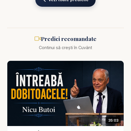
Nicu Butoi - Doamne, ajută-mă să văd! - predici
creștine
Trăim într-o epocă în care oamenii văd totul, dar nu
Predici recomandate
mai înțeleg nimic. Avem acces la informație, dar
Continui să crești în Cuvânt
am pierdut discernământul. Vedem imagini, dar nu
mai percepem adevărul. În această predică
profundă și emoționantă, pastorul Nicu Butoi
rostește o rugăciune care ar trebui să devină a
fiecărui credincios: „Doamne, ajută-mă să văd!”. O
rugăciune simplă, dar cu o putere extraordinară –
pentru că nu este vorba doar de vedere fizică, ci
de vederea spirituală, de capacitatea de a înțelege
realitatea prin ochii lui Dumnezeu.
35:03
Predica pleacă de la istoria biblică a orbului