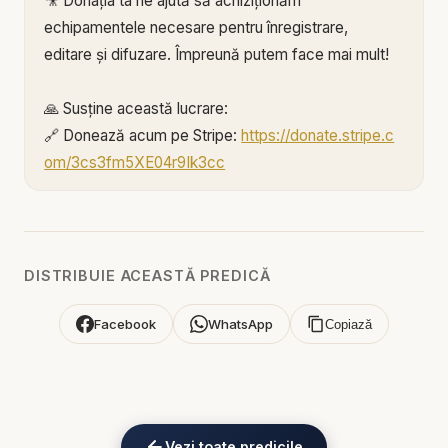
🎥 Donația ta ne ajută să achiziționăm
echipamentele necesare pentru înregistrare,
editare și difuzare. Împreună putem face mai mult!
🙏 Susține această lucrare:
🔗 Donează acum pe Stripe:
https://donate.stripe.c
om/3cs3fm5XE04r9Ik3cc
🌐 Sau pe:
https://BIBLIAZILNICA.RO
🌐
http://revolut.me/marius39jh
Mulțumim din inimă pentru că faci parte din
DISTRIBUIE ACEASTĂ PREDICĂ
această misiune! 💛
Facebook
WhatsApp
Copiază
Alătură-te acestui canal pentru a primi acces la
beneficii:
https://www.youtube.com/channel/UCK_IORoVpJ
eKV82sp3xNBFw/join
Vezi toate predicile