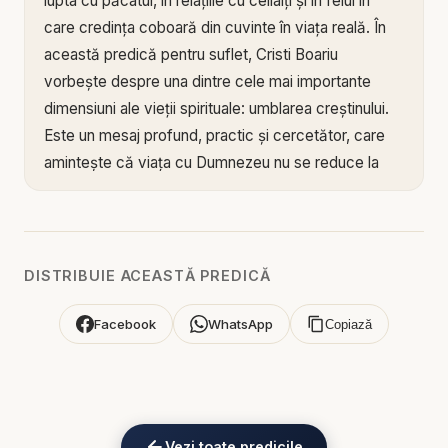
lupta cu păcatul, în relațiile cu ceilalți și în felul în
care credința coboară din cuvinte în viața reală. În
această predică pentru suflet, Cristi Boariu
vorbește despre una dintre cele mai importante
dimensiuni ale vieții spirituale: umblarea creștinului.
Este un mesaj profund, practic și cercetător, care
amintește că viața cu Dumnezeu nu se reduce la
emoție religioasă sau la teorie biblică, ci presupune
un drum continuu de ascultare, maturizare și
apropiere de Hristos.
DISTRIBUIE ACEASTĂ PREDICĂ
Mesajul acestei predici arată că umblarea
creștinului este un proces, nu doar un moment.
Facebook
WhatsApp
Copiază
Mulți oameni înțeleg începutul credinței, dar se
luptă să înțeleagă ce înseamnă să mergi mai
departe cu Dumnezeu într-un mod constant și
autentic. Cristi Boariu evidențiază tocmai acest
Vezi toate predicile