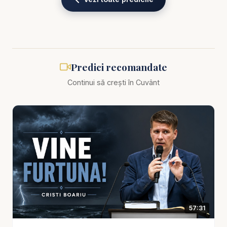
aspect: credința nu se dovedește doar în decizii
mari sau în clipe emoționante, ci mai ales în pașii
mici, repetați, ai vieții de fiecare zi. Umblarea
creștinului înseamnă să trăiești în lumină, să cauți
voia lui Dumnezeu, să te lași corectat, să te ridici
Predici recomandate
după cădere și să continui să mergi cu El chiar și
Continui să crești în Cuvânt
atunci când drumul este greu. Nu este perfecțiune
instantanee, ci fidelitate în mers.
Această predică este potrivită pentru cei care
doresc o viață spirituală autentică, pentru cei care
simt că au nevoie de mai multă stabilitate și
claritate în relația lor cu Dumnezeu și pentru toți cei
care înțeleg că un creștin adevărat nu doar
vorbește despre Hristos, ci trăiește împreună cu
57:31
El. Într-o lume în care credința este adesea redusă
la aparențe, la activitate exterioară sau la