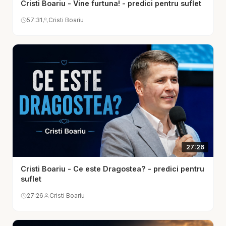
Cristi Boariu - Vine furtuna! - predici pentru suflet
experiențe trecătoare, mesajul despre umblarea
57:31
Cristi Boariu
creștinului readuce în centru esența: Dumnezeu
caută oameni care merg cu El în mod real,
constant și sincer. Nu doar în fața altora, ci și în
ascuns. Nu doar în momentele puternice, ci și în
monotonia zilnică, în lupta tăcută și în alegerile pe
care nu le vede nimeni.
Predica lui Cristi Boariu scoate în evidență și faptul
că umblarea creștinului nu poate fi separată de
caracter. Nu este suficient să ai limbaj religios,
27:26
cunoștințe biblice sau anumite obiceiuri spirituale
Cristi Boariu - Ce este Dragostea? - predici pentru
dacă viața rămâne neschimbată. Umblarea cu
suflet
Dumnezeu trebuie să producă roade: smerenie,
27:26
Cristi Boariu
curăție, dragoste, răbdare, sinceritate, ascultare și
o sensibilitate tot mai mare față de păcat. A merge