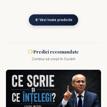
L întâlnesc?”
Predica scoate în evidență faptul că a fi gata
Vezi toate predicile
pentru revenirea Domnului nu înseamnă doar să
cunoști semnele timpului, ci să ai o relație vie cu
Hristos. Informația profetică nu poate înlocui
pocăința. Cunoașterea doctrinară nu poate înlocui
o inimă transformată. Adevărata pregătire se vede
Predici recomandate
în credință, ascultare, rugăciune, iubire, sfințire și
Continui să crești în Cuvânt
dependență zilnică de harul lui Dumnezeu.
Această temă este esențială într-o lume tot mai
agitată, nesigură și confuză. Crizele, frica, răcirea
dragostei, păcatul tratat superficial și nepăsarea
spirituală ne amintesc că omul are nevoie să se
trezească. Revenirea lui Isus nu trebuie să ne
găsească adormiți în confort, distrași de lucruri