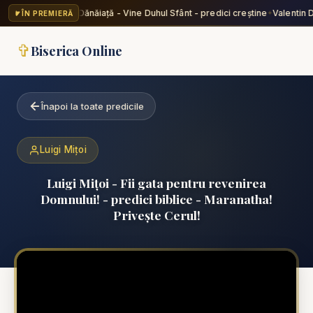
Valentin Dănăiață - Vine Duhul Sfânt - predici creștine
Valentin D
ÎN PREMIERĂ
✦
✞
Biserica Online
Înapoi la toate predicile
Luigi Mițoi
Luigi Mițoi - Fii gata pentru revenirea
Domnului! - predici biblice - Maranatha!
Privește Cerul!