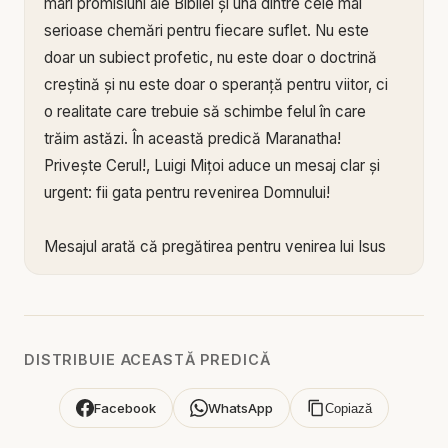
mari promisiuni ale Bibliei și una dintre cele mai
serioase chemări pentru fiecare suflet. Nu este
doar un subiect profetic, nu este doar o doctrină
creștină și nu este doar o speranță pentru viitor, ci
o realitate care trebuie să schimbe felul în care
trăim astăzi. În această predică Maranatha!
Privește Cerul!, Luigi Mițoi aduce un mesaj clar și
urgent: fii gata pentru revenirea Domnului!
Mesajul arată că pregătirea pentru venirea lui Isus
nu poate fi amânată. Mulți oameni trăiesc ca și
cum timpul ar fi garantat, ca și cum pocăința ar
putea fi lăsată pentru mai târziu, ca și cum sufletul
ar putea aștepta. Dar Scriptura ne cheamă la
DISTRIBUIE ACEASTĂ PREDICĂ
veghere, credință, curăție și întoarcere sinceră la
Dumnezeu. Cea mai importantă întrebare nu este
Facebook
WhatsApp
Copiază
doar „când vine Domnul?”, ci „sunt eu pregătit să-