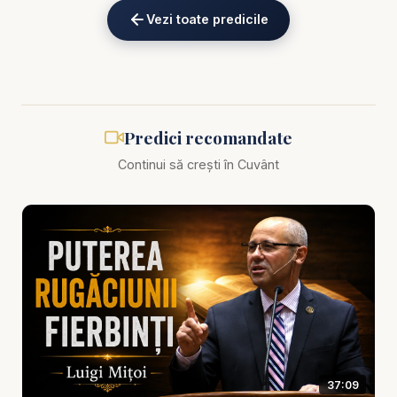
pierdut identitatea spirituală. Ei au lucrat, au slujit,
Vezi toate predicile
au influențat și au rămas credincioși fără să-și
vândă conștiința. Cultura din jurul lor era păgână,
dar inima lor aparținea Domnului.
Predica scoate în evidență faptul că
Predici recomandate
binecuvântarea lui Dumnezeu nu înseamnă absența
Continui să crești în Cuvânt
presiunii. Uneori omul credincios va fi testat,
marginalizat, provocat sau ispitit să se adapteze.
Dar tocmai acolo se vede puterea credinței: când
poți trăi în lume fără să aparții spiritului ei; când poți
fi prezent într-un sistem, dar nu capturat de valorile
lui; când poți lucra printre oameni care nu-L cunosc
pe Dumnezeu, dar să rămâi lumină pentru ei.
Această temă este extrem de actuală. Și astăzi
37:09
cultura din jurul nostru încearcă să redefinească