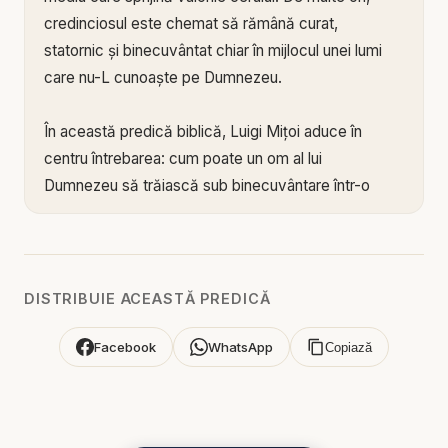
credinciosul este chemat să rămână curat,
statornic și binecuvântat chiar în mijlocul unei lumi
care nu-L cunoaște pe Dumnezeu.
În această predică biblică, Luigi Mițoi aduce în
centru întrebarea: cum poate un om al lui
Dumnezeu să trăiască sub binecuvântare într-o
cultură care promovează idolatria, compromisul,
imoralitatea, mândria și îndepărtarea de Scriptură?
Biblia ne arată că adevărata binecuvântare nu
depinde în primul rând de mediul în care te afli, ci
DISTRIBUIE ACEASTĂ PREDICĂ
de Dumnezeul căruia Îi aparții.
Facebook
WhatsApp
Copiază
Mesajul arată că Daniel, Iosif, Estera, Neemia și
mulți alți oameni ai credinței au trăit în contexte
străine de valorile lui Dumnezeu, dar nu și-au