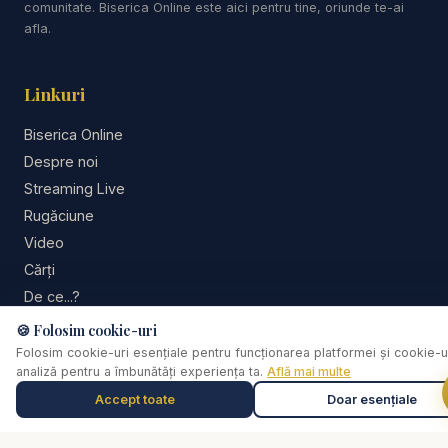
comunitate. Biserica Online este aici pentru tine, oriunde te-ai
afla.
Linkuri
Biserica Online
Despre noi
Streaming Live
Rugăciune
Video
Cărți
De ce...?
Consiliere pastorală
🍪 Folosim cookie-uri
Comunitate
Folosim cookie-uri esențiale pentru funcționarea platformei și cookie-u
analiză pentru a îmbunătăți experiența ta.
Află mai multe
Susține lucrarea
Accept toate
Doar esențiale
Muzică de relaxare
0:00
Selectează o piesă
Social