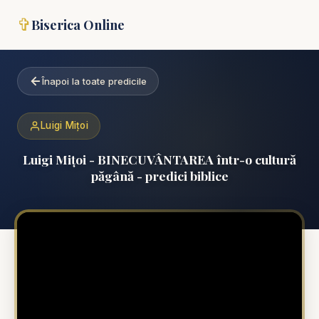
✞
Biserica Online
Înapoi la toate predicile
Luigi Mițoi
Luigi Mițoi - BINECUVÂNTAREA într-o cultură
păgână - predici biblice