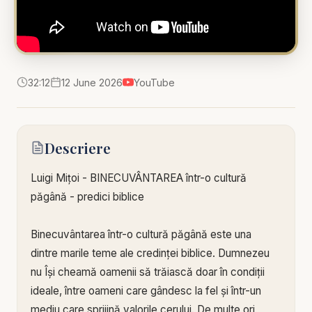
32:12
12 June 2026
YouTube
Descriere
Luigi Mițoi - BINECUVÂNTAREA într-o cultură
păgână - predici biblice
Binecuvântarea într-o cultură păgână este una
dintre marile teme ale credinței biblice. Dumnezeu
nu Își cheamă oamenii să trăiască doar în condiții
ideale, între oameni care gândesc la fel și într-un
mediu care sprijină valorile cerului. De multe ori,