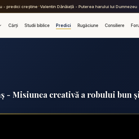
- predici creștine
Valentin Dănăiață - Puterea harului lui Dumnezeu - 
✦
Cărți
Studii biblice
Predici
Rugăciune
Consiliere
For
ș - Misiunea creativă a robului bun ș