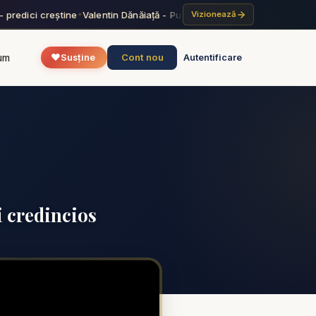
predici creștine
Valentin Dănăiață - Puterea harului lui Dumnezeu - pr
Vizionează
✦
❤️
Cont nou
um
Susține
Autentificare
i credincios