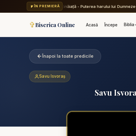
Valentin Dănăiață - Puterea harului lui Dumnezeu 
ÎN PREMIERĂ
✞
Biserica Online
Biblia
Acasă
Începe
Înapoi la toate predicile
Savu Isvoraș
Savu Isvora