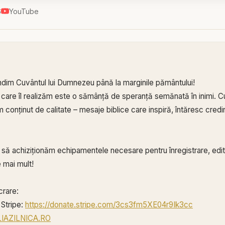
6
YouTube
ndim Cuvântul lui Dumnezeu până la marginile pământului!
 care îl realizăm este o sămânță de speranță semănată în inimi. Cu
conținut de calitate – mesaje biblice care inspiră, întăresc credin
ă să achiziționăm echipamentele necesare pentru înregistrare, edita
 mai mult!
crare:
Stripe:
https://donate.stripe.com/3cs3fm5XE04r9Ik3cc
BLIAZILNICA.RO