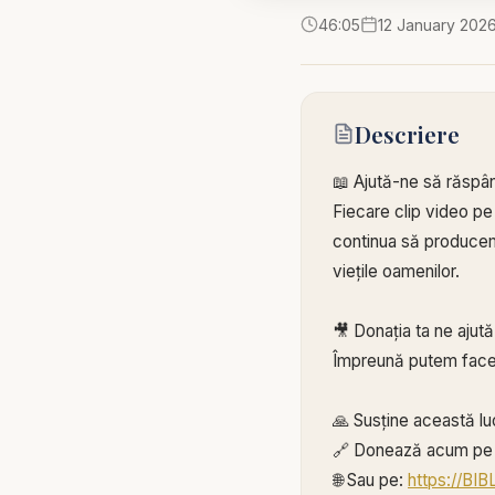
46:05
12 January 202
Descriere
📖 Ajută-ne să răspâ
Fiecare clip video pe
continua să producem 
viețile oamenilor.
🎥 Donația ta ne ajut
Împreună putem face
🙏 Susține această lu
🔗 Donează acum pe 
🌐 Sau pe:
https://BI