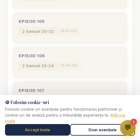
EPISOD 105
19:41 min
2 Samuel 20-22
EPISOD 106
14:46 min
2 Samuel 23-24
EPISOD 107
14:06 min
1 Regi 1
🍪 Folosim cookie-uri
Folosim cookie-uri esențiale pentru funcționarea platformei și
cookie-uri de analiză pentru a îmbunătăți experiența ta.
Află mai
multe
1
EPISOD 108
💬
Accept toate
Doar esențiale
Muzică de relaxare
0:00
16:27 min
1 Regi 2-3
Selectează o piesă