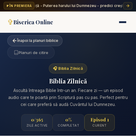
Valentin Dănăiață - Puterea harului lui Dumnezeu - predici creștine
Vale
ÎN PREMIERĂ
✦
✞
Biserica Online
Înapoi la planuri biblice
Planuri de citire
🎧 Biblia Zilnică
Biblia Zilnică
Ascultă întreaga Biblie într-un an. Fiecare zi — un episod
audio care te poartă prin Scriptură pas cu pas. Perfect pentru
cei care preferă să audă Cuvântul lui Dumnezeu.
0/365
0%
Episod 1
ZILE ACTIVE
COMPLETAT
CURENT