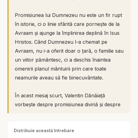
Promisiunea lui Dumnezeu nu este un fir rupt
în istorie, ci o linie sfântă care pornește de la
Avraam și ajunge la împlinirea deplină în Isus
Hristos. Când Dumnezeu l-a chemat pe
Avraam, nu i-a oferit doar o țară, o familie sau
un viitor pământesc, ci a deschis înaintea
omenirii planul mântuirii prin care toate
neamurile aveau să fie binecuvântate.
În acest mesaj scurt, Valentin Dănăiață
vorbește despre promisiunea divină și despre
felul în care Dumnezeu Își conduce planul de-
a lungul generațiilor. Avraam a primit o
Distribuie această întrebare
făgăduință care părea imposibilă omenește,