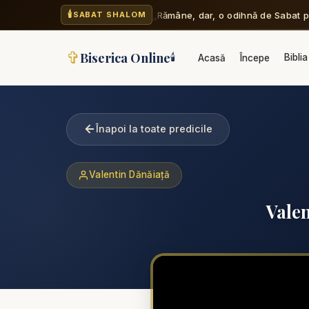
🕯️
„Rămâne, dar, o odihnă de Sabat p
SABAT SHALOM
✞
Biserica Online
🕯️
Biblia
Acasă
Începe
Înapoi la toate predicile
Valentin Dănăiață
Valen