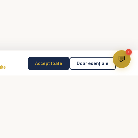
1
💬
Accept toate
Doar esențiale
lte
Disclaimer
știne, Biblia audio,
Consilierea pastorală nu înlocuiește psihoterapia,
diagnosticul medical, tratamentul medical sau intervenția
de urgență. În caz de pericol, abuz, gânduri suicidare
sau urgență, contactează imediat 112 sau un specialist
autorizat.