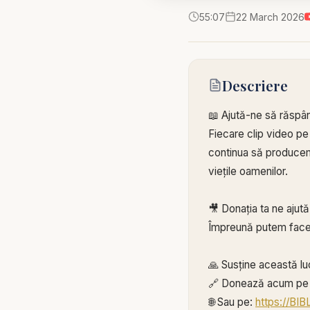
55:07
22 March 2026
Descriere
📖 Ajută-ne să răspâ
Fiecare clip video pe
continua să producem 
viețile oamenilor.
🎥 Donația ta ne ajut
Împreună putem face
🙏 Susține această lu
🔗 Donează acum pe 
🌐 Sau pe:
https://BI