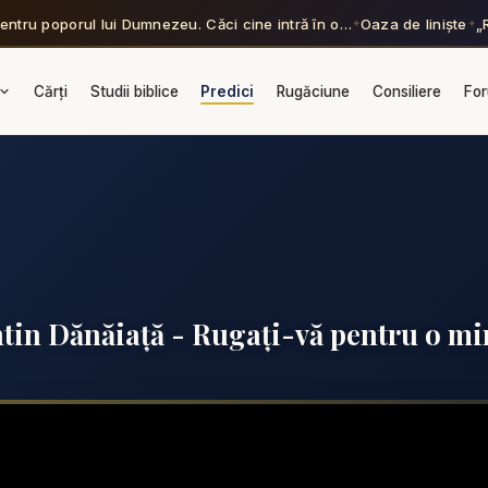
entru poporul lui Dumnezeu. Căci cine intră în o…
Oaza de liniște
„
✦
✦
Cărți
Studii biblice
Predici
Rugăciune
Consiliere
Fo
tin Dănăiață - Rugați-vă pentru o m