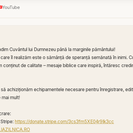
YouTube
ndim Cuvântul lui Dumnezeu până la marginile pământului!
 care îl realizăm este o sămânță de speranță semănată în inimi. Cu
conținut de calitate – mesaje biblice care inspiră, întăresc credin
ă să achiziționăm echipamentele necesare pentru înregistrare, edita
 mai mult!
crare:
Stripe:
https://donate.stripe.com/3cs3fm5XE04r9Ik3cc
BLIAZILNICA.RO