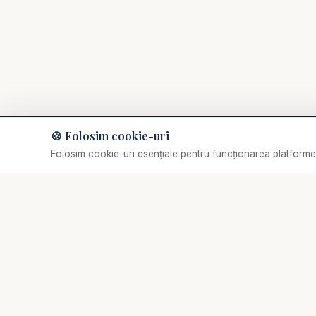
👉 Susține realizarea 
https://bibliazilnica.ro
📌 Abonează-te pentru
https://www.youtube
🍪 Folosim cookie-uri
Cursuri pentru sănăta
Muzică de relaxare
Folosim cookie-uri esențiale pentru funcționarea platformei
Selectează o piesă
✞
Biserica Online
Vă punem la dispoziți
Nu trebuie să mergi singur prin viața spirituală.
Studiu biblic
O comunitate creștină digitală — rugăciune, învățătură,
comunitate. Biserica Online este aici pentru tine, oriunde
Valentin Dănăiață - R
te-ai afla.
Devoțional zilnic 2026
Devoțional zilnic aud