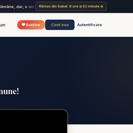
Rămâne, dar, o odihnă de Sabat pentru poporul lui Dumnezeu. Căci ci
Rămas din Sabat: 9 ore și 52 minute
❤️
Cont nou
rum
Susține
Autentificare
inune!