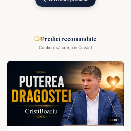
zi în apropiere de Hristos.
Predica scoate în evidență faptul că furtunile nu
sunt întotdeauna semnul abandonului, ci pot deveni
locul formării. Când vin încercările, omul
Predici recomandate
descoperă ce fel de rădăcini are. Dacă rădăcinile
Continui să crești în Cuvânt
sunt doar în confort, în oameni, în bani, în imagine
sau în siguranțe trecătoare, sufletul se clatină
repede. Dar dacă rădăcinile sunt în Dumnezeu,
omul poate fi lovit de vânt, poate plânge, poate
obosi, dar nu este smuls din nădejde. Credința
adevărată nu înseamnă că nu simți furtuna, ci că
nu ești doborât definitiv de ea.
Această temă este esențială pentru cei care se
0:00
află pe un drum greu și se întreabă de ce
Dumnezeu îngăduie anumite presiuni în viața lor.