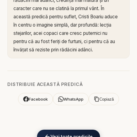
rădăcini mai adânci, credință mai matură și un
caracter care nu se clatină la primul vânt. În
această predică pentru suflet, Cristi Boariu aduce
în centru o imagine simplă, dar profundă: lecția
stejarilor, acei copaci care cresc puternici nu
pentru că au fost feriți de furtuni, ci pentru că au
învățat să reziste prin rădăcini adânci.
Mesajul arată că viața omului se aseamănă adesea
cu drumul unui copac care are nevoie de timp ca
să devină stabil. Nimeni nu devine puternic spiritual
DISTRIBUIE ACEASTĂ PREDICĂ
peste noapte. Credința se maturizează prin
rugăciuni, alegeri, lupte, răbdare, eșecuri depășite,
Facebook
WhatsApp
Copiază
iertări oferite și întoarceri repetate la Dumnezeu.
Așa cum stejarul nu își arată imediat toată puterea,
nici omul credincios nu devine statornic doar printr-
un moment de emoție, ci printr-o viață trăită zi de
Vezi toate predicile