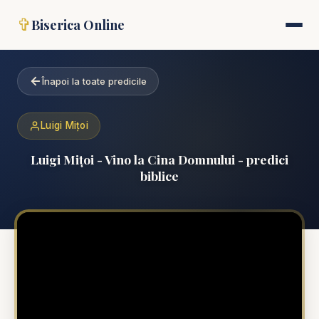
✞
Biserica Online
Înapoi la toate predicile
Luigi Mițoi
Luigi Mițoi - Vino la Cina Domnului - predici
biblice