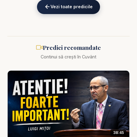
Vezi toate predicile
Mesajul subliniază că invitația este adresată
oamenilor care își recunosc nevoia de har. Cina
Domnului nu este masa celor care se consideră
fără greșeală, ci a celor care vin cu pocăință,
credință și dorința sinceră de a trăi în ascultare de
Predici recomandate
Hristos.
Continui să crești în Cuvânt
Biblia ne cheamă la cercetare personală înainte de
participare. Această cercetare nu urmărește să ne
îndepărteze de Dumnezeu prin vinovăție, ci să ne
conducă la mărturisire și împăcare. Nu trebuie să
privim doar la greșelile altora, ci să permitem
Duhului Sfânt să ne descopere propria inimă.
Luigi Mițoi evidențiază și importanța reconcilierii.
38:45
Nu putem comemora iubirea lui Hristos păstrând în