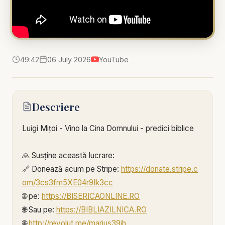
49:42
06 July 2026
YouTube
Descriere
Luigi Mițoi - Vino la Cina Domnului - predici biblice
🙏 Susține această lucrare:
🔗 Donează acum pe Stripe:
https://donate.stripe.c
om/3cs3fm5XE04r9Ik3cc
🌐 pe:
https://BISERICAONLINE.RO
🌐 Sau pe:
https://BIBLIAZILNICA.RO
🌐
http://revolut.me/marius39jh