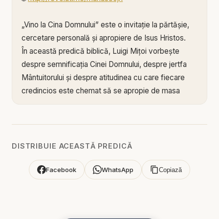
„Vino la Cina Domnului” este o invitație la părtășie,
cercetare personală și apropiere de Isus Hristos.
În această predică biblică, Luigi Mițoi vorbește
despre semnificația Cinei Domnului, despre jertfa
Mântuitorului și despre atitudinea cu care fiecare
credincios este chemat să se apropie de masa
sfântă.
Cina Domnului ne întoarce privirea spre cruce.
Pâinea amintește de trupul lui Hristos oferit pentru
DISTRIBUIE ACEASTĂ PREDICĂ
noi, iar rodul viței vorbește despre sângele noului
legământ, vărsat pentru iertarea păcatelor. Nu
Facebook
WhatsApp
Copiază
participăm la un simplu ritual religios, ci
comemorăm sacrificiul prin care ni s-a deschis
drumul spre Dumnezeu.