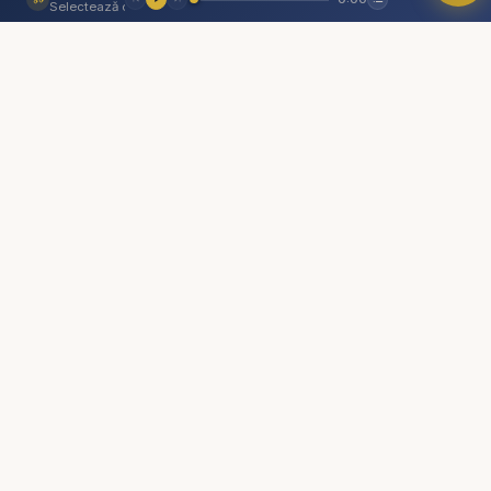
O comunitate creștină digitală — rugăciune, învățătură,
Selectează o piesă
comunitate. Biserica Online este aici pentru tine, oriunde te-ai
afla.
Linkuri
Biserica Online
Despre noi
Streaming Live
Rugăciune
Video
Cărți
De ce...?
Consiliere pastorală
Comunitate
Donează