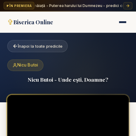
Valentin Dănăiață - Puterea harului lui Dumnezeu - predici creștine
ÎN PREMIERĂ
✦
✞
Biserica Online
Înapoi la toate predicile
Nicu Butoi
Nicu Butoi - Unde ești, Doamne?