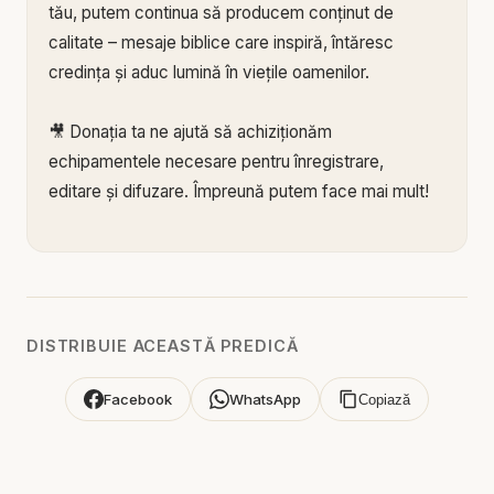
tău, putem continua să producem conținut de
calitate – mesaje biblice care inspiră, întăresc
credința și aduc lumină în viețile oamenilor.
🎥 Donația ta ne ajută să achiziționăm
echipamentele necesare pentru înregistrare,
editare și difuzare. Împreună putem face mai mult!
🙏 Susține această lucrare:
🔗 Donează acum pe Stripe:
https://donate.stripe.c
om/3cs3fm5XE04r9Ik3cc
🌐 Sau pe:
https://BIBLIAZILNICA.RO
DISTRIBUIE ACEASTĂ PREDICĂ
🌐
http://revolut.me/marius39jh
Facebook
WhatsApp
Copiază
Mulțumim din inimă pentru că faci parte din
această misiune! 💛