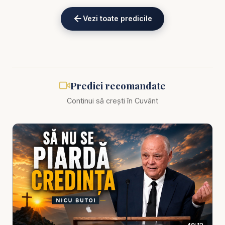
Alătură-te acestui canal pentru a primi acces la
Vezi toate predicile
beneficii:
https://www.youtube.com/channel/UCK_IORoVpJ
eKV82sp3xNBFw/join
Predici Nicu Butoi - Unde ești, Doamne? - predici
Predici recomandate
creștine
Continui să crești în Cuvânt
„Unde ești, Doamne?” este întrebarea care se
naște în suflet atunci când durerea devine prea
grea, rugăciunile par fără răspuns, iar cerul pare
tăcut. În această predică creștină, Nicu Butoi
aduce un mesaj pentru cei care trec prin încercări
și se întreabă dacă Dumnezeu îi mai vede, îi mai
aude și mai lucrează în viața lor.