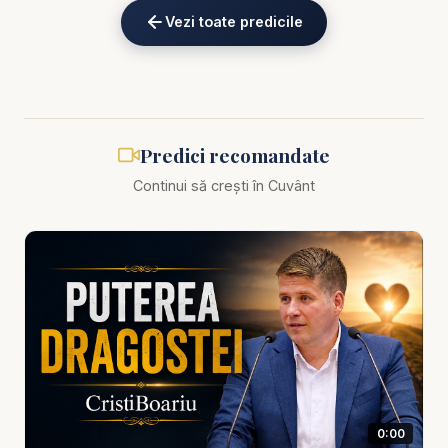
datorii, dependență, minciună, anxietate și familii
Vezi toate predicile
rănite.
Predica scoate în evidență faptul că aceste
păcate moderne nu sunt doar probleme sociale
sau psihologice, ci și probleme spirituale. Ele ating
Predici recomandate
locul în care omul caută alinare, identitate, putere
Continui să crești în Cuvânt
sau scăpare fără Dumnezeu. Când sufletul este
gol, rănit sau neliniștit, va căuta ceva care să-i
ofere o ușurare rapidă. Dar nicio substanță, niciun
pariu și nicio promisiune de câștig nu pot vindeca
inima. Doar Hristos poate rupe robia păcatului și
poate reda omului libertatea adevărată.
Această temă este esențială pentru cei care se
luptă cu dependențe, dar și pentru familiile care
0:00
suferă lângă ei. Poate cineva drag este prins în