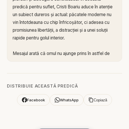
predică pentru suflet, Cristi Boariu aduce în atenție
un subiect dureros și actual: păcatele moderne nu
vin întotdeauna cu chip înfricoșător, ci adesea cu
promisiunea libertății, a distracției și a unei soluții
rapide pentru golul interior.
Mesajul arată că omul nu ajunge prins în astfel de
lucruri dintr-odată. De multe ori începe cu o
curiozitate, cu presiunea anturajului, cu dorința de a
uita, cu o încercare aparent nevinovată sau cu
iluzia că poate controla situația. Dar ceea ce pare
DISTRIBUIE ACEASTĂ PREDICĂ
la început doar o experiență trecătoare poate
deveni lanț. Drogurile afectează mintea, trupul,
Facebook
WhatsApp
Copiază
voința, relațiile și capacitatea omului de a mai
vedea limpede. Jocurile de noroc hrănesc
speranța falsă a câștigului ușor, dar lasă în urmă