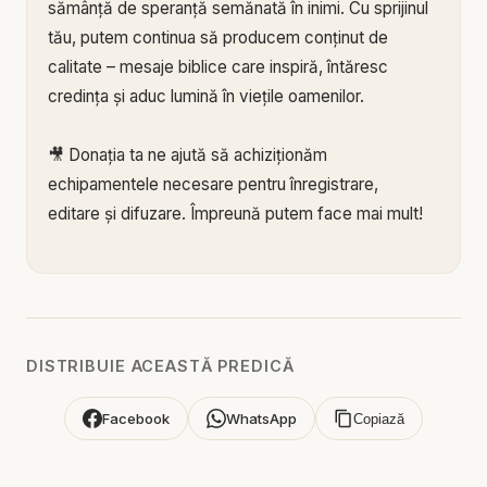
sămânță de speranță semănată în inimi. Cu sprijinul
tău, putem continua să producem conținut de
calitate – mesaje biblice care inspiră, întăresc
credința și aduc lumină în viețile oamenilor.
🎥 Donația ta ne ajută să achiziționăm
echipamentele necesare pentru înregistrare,
editare și difuzare. Împreună putem face mai mult!
🙏 Susține această lucrare:
🔗 Donează acum pe Stripe:
https://donate.stripe.c
om/3cs3fm5XE04r9Ik3cc
🌐 Sau pe:
https://BIBLIAZILNICA.RO
DISTRIBUIE ACEASTĂ PREDICĂ
🌐
http://revolut.me/marius39jh
Facebook
WhatsApp
Copiază
Mulțumim din inimă pentru că faci parte din
această misiune! 💛