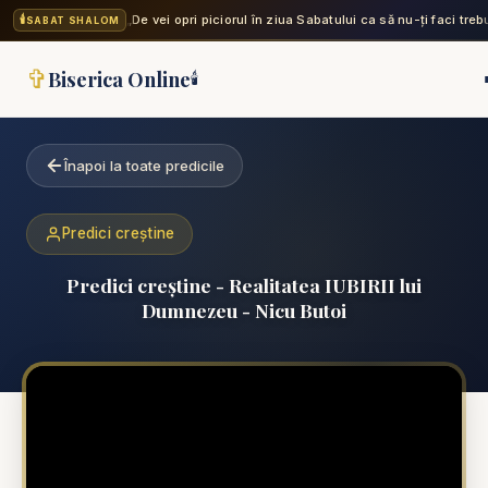
🕯️
„De vei opri piciorul în ziua Sabatului ca să nu-ți faci treb
SABAT SHALOM
✞
Biserica Online
🕯️
Înapoi la toate predicile
Predici creștine
Predici creștine - Realitatea IUBIRII lui
Dumnezeu - Nicu Butoi