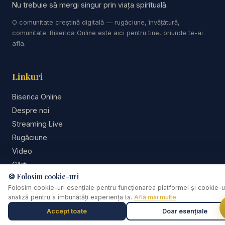
- Devoțional Zilnic - Cuvântul lui Dumnezeu pentru
Nu trebuie să mergi singur prin viața spirituală.
astăzi - Studiu Biblic - Descopera Biblia - curs
O comunitate creștină digitală — rugăciune, învățătură,
biblic interactiv - predici creștine
comunitate. Biserica Online este aici pentru tine, oriunde te-ai
afla.
https://www.youtube.com/results?search_query=r
esurse
Linkuri
Aplicația Studii Biblice.
Biserica Online
Despre noi
#NicuButoi #PrediciCrestine #IubireaLuiDumnezeu
Streaming Live
#RealitateaIubiriiLuiDumnezeu #Har #Evanghelia
Rugăciune
#PrediciPentruSuflet #MesajeCrestine #Credinta
Video
#Biblia #AdevarBiblic #adventist #predici
Cărți
🍪 Folosim cookie-uri
De ce...?
Folosim cookie-uri esențiale pentru funcționarea platformei și cookie-u
Cele mai recente predici creștine.
Consiliere pastorală
analiză pentru a îmbunătăți experiența ta.
Află mai multe
Comunitate
Accept toate
Doar esențiale
Muzică de relaxare
0:00
Susține lucrarea
Selectează o piesă