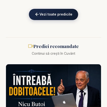
Alătură-te acestui canal pentru a primi acces la
Vezi toate predicile
beneficii:
https://www.youtube.com/channel/UCK_IORoVpJ
eKV82sp3xNBFw/join
Nicu Butoi - Realitatea iubirii lui Dumnezeu - predici
Predici recomandate
creștine
Continui să crești în Cuvânt
Puțini oameni se îndoiesc de existența ideii de
iubire a lui Dumnezeu, dar foarte mulți se îndoiesc
de realitatea ei în propria lor viață. Când apar
durerea, pierderea, vinovăția, întrebările și tăcerile
grele, sufletul începe să se întrebe dacă iubirea lui
Dumnezeu este cu adevărat reală sau doar o
afirmație frumoasă repetată în biserică. În această